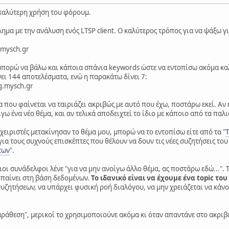
 καλύτερη χρήση του φόρουμ.
ημα με την ανάλυση ενός LTSP client. Ο καλύτερος τρόπος για να ψάξω γ
.mysch.gr
μπορώ να βάλω και κάποια σπάνια keywords ώστε να εντοπίσω ακόμα κα
ι 144 αποτελέσματα, ενώ η παρακάτω δίνει 7:
sg.mysch.gr
 που φαίνεται να ταιριάζει ακριβώς με αυτό που έχω, ποστάρω εκεί. Αν
ίγω ένα νέο θέμα, και αν τελικά αποδειχτεί το ίδιο με κάποιο από τα παλι
ειριστές μετακίνησαν το θέμα μου, μπορώ να το εντοπίσω είτε από τα "
Τ
για τους συχνούς επισκέπτες που θέλουν να δουν τις νέες συζητήσεις του
των
".
οι συνάδελφοι λένε "για να μην ανοίγω άλλο θέμα, ας ποστάρω εδώ...". 
μπαίνει στη βάση δεδομένων.
Το ιδανικό είναι να έχουμε ένα topic τ
ζητήσεων, να υπάρχει φυσική ροή διαλόγου, να μην χρειάζεται να κάν
"Παράθεση", μερικοί το χρησιμοποιούνε ακόμα κι όταν απαντάνε στο ακρι