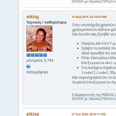
ΣΕΠΕΗΥ με Ubuntu/LTSP/sch-s
alkisg
16 Φεβ 2015, 03:14:59 ΜΜ
Τεχνικός / καθαρίστρια
Στην υποστήριξη χρηστών L
χρησιμοποιούν κάποιο γρα
Εάν λοιπόν σας ζητηθεί να 
Πατήστε Alt+Ctrl+T γ
Γράψτε τις εντολές πο
αλλά προσέξτε ότι κα
Όταν τελειώσουν όλες
μηνύματα: 6,784
Επεξεργασία→Αντι
Στη συνέχεια πηγαίνε
Καταγράφηκε
. Έξ
[cοde][/cοde]
Εάν παρατηρήσετε ότι το α
το μενού
Επεξεργασία→Πρ
Ο Διερμηνευτής της ΓΛΩΣΣΑΣ 
ΣΕΠΕΗΥ με Ubuntu/LTSP/sch-s
alkisg
27 Σεπ 2020, 08:47:11 ΠΜ