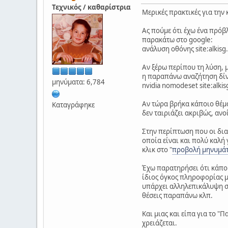
Τεχνικός / καθαρίστρια
Μερικές πρακτικές για την
Ας πούμε ότι έχω ένα πρόβλ
παρακάτω στο google:
ανάλυση οθόνης site:alkisg
Αν ξέρω περίπου τη λύση, 
η παραπάνω αναζήτηση δίνε
μηνύματα: 6,784
nvidia nomodeset site:alki
Αν τώρα βρήκα κάποιο θέμα
Καταγράφηκε
δεν ταιριάζει ακριβώς, ανο
Στην περίπτωση που οι διαχ
οποία είναι και πολύ καλή 
κλικ στο "
προβολή μηνυμά
Έχω παρατηρήσει ότι κάποι
ίδιος όγκος πληροφορίας 
υπάρχει αλληλεπικάλυψη συ
θέσεις παραπάνω κλπ.
Και μιας και είπα για το 
χρειάζεται.