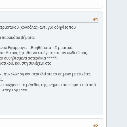
#1
ερματικού (κονσόλας) αντί για οδηγίες που
 τα παρακάτω βήματα:
στο μενού Εφαρμογές→Βοηθήματα→Τερματικό.
τότε θα σας ζητηθεί να εισάγετε και τον κωδικό σας,
 τα συνηθισμένα αστεράκια *****.
ατικού, και στη συνέχεια στο
και περικλείστε το κείμενο με ετικέτες
→Επικόλληση
ί.
να αυξήσετε το μέγεθος της μνήμης του τερματικού από
.
 Απεριόριστο
#2