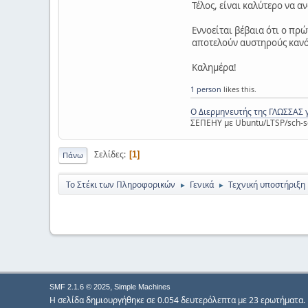
Τέλος, είναι καλύτερο να α
Εννοείται βέβαια ότι ο πρ
αποτελούν αυστηρούς κανό
Καλημέρα!
1 person
likes this.
Ο Διερμηνευτής της ΓΛΩΣΣΑΣ 
ΣΕΠΕΗΥ με Ubuntu/LTSP/sch-s
Σελίδες
1
Πάνω
Το Στέκι των Πληροφορικών
Γενικά
Τεχνική υποστήριξη
►
►
,
SMF 2.1.6 © 2025
Simple Machines
Η σελίδα δημιουργήθηκε σε 0.054 δευτερόλεπτα με 23 ερωτήματα