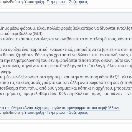
cripts/Επόπτη:
Υποστήριξη
-
Τεκμηρίωση
-
Συζητήσεις
inux μέσω φόρουμ, είναι πολλές φορές βολικότερο να δίνονται εντολές τ
φικό περιβάλλον (GUI).
εκτελέσετε κάποιες εντολές και να ανεβάσετε το αποτέλεσμά τους, κάντε
ια να ανοίξει ένα τερματικό. Εναλλακτικά, μπορείτε να το βρείτε και 
υ θα σας ζητηθούν. Εάν τυχόν χρειαστεί να δώσετε και την εντολή
, 
sudo
τά την πληκτρολόγησή του δεν εμφανίζεται τίποτα στην οθόνη, ούτε καν
 οι εντολές, πηγαίνετε στο μενού
του τερμ
Επεξεργασία→Επιλογή όλων
.
γραφή
τε μέσω ενός browser στο φόρουμ, και στην απάντηση κάντε
δεξί κλικ
ω από τις ετικέτες αυτές γράψτε και ό,τι άλλη ανατροφοδότηση σας ζητηθε
ποτέλεσμα ήταν πάνω από 500 γραμμές και κόπηκε η αρχή του, μπορείτε 
οτιμήσεις προφίλ→Καρτέλα Κύλιση→Κύλιση προς τα πάνω: [v]
για το μάθημα «Ανάπτυξη εφαρμογών σε προγραμματιστικό περιβάλλον»
cripts/Επόπτη:
Υποστήριξη
-
Τεκμηρίωση
-
Συζητήσεις