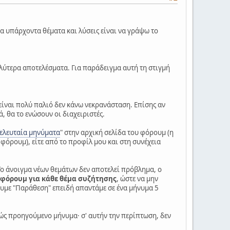
ια υπάρχοντα θέματα και λύσεις είναι να γράψω το
λύτερα αποτελέσματα. Για παράδειγμα αυτή τη στιγμή
 είναι πολύ παλιό δεν κάνω νεκρανάσταση. Επίσης αν
ά, θα το ενώσουν οι διαχειριστές.
ελευταία μηνύματα
" στην αρχική σελίδα του φόρουμ (η
 φόρουμ), είτε από το προφίλ μου και στη συνέχεια
Το άνοιγμα νέων θεμάτων δεν αποτελεί πρόβλημα, ο
ου φόρουμ για κάθε θέμα συζήτησης
, ώστε να μην
ουμε "Παράθεση" επειδή απαντάμε σε ένα μήνυμα 5
βώς προηγούμενο μήνυμα· σ' αυτήν την περίπτωση, δεν