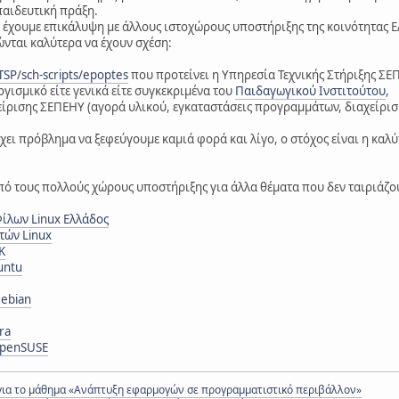
παιδευτική πράξη.
ν έχουμε επικάλυψη με άλλους ιστοχώρους υποστήριξης της κοινότητας 
ώνται καλύτερα να έχουν σχέση:
SP/sch-scripts/epoptes
που προτείνει η Υπηρεσία Τεχνικής Στήριξης ΣΕ
ογισμικό είτε γενικά είτε συγκεκριμένα του
Παιδαγωγικού Ινστιτούτου
,
ίρισης ΣΕΠΕΗΥ (αγορά υλικού, εγκαταστάσεις προγραμμάτων, διαχείρι
χει πρόβλημα να ξεφεύγουμε καμιά φορά και λίγο, ο στόχος είναι η καλ
πό τους πολλούς χώρους υποστήριξης για άλλα θέματα που δεν ταιριάζο
ίλων Linux Ελλάδος
τών Linux
Κ
untu
Debian
ra
openSUSE
για το μάθημα «Ανάπτυξη εφαρμογών σε προγραμματιστικό περιβάλλον»