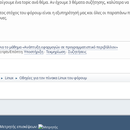
νοίγουμε ένα topic ανά θέμα. Αν έχουμε 3 θέματα συζήτησης, καλύτερα να 
ώτος στόχος του φόρουμ είναι η εξυπηρέτησή μας και όλες οι παραπάνω π
νες.
για το μάθημα «Ανάπτυξη εφαρμογών σε προγραμματιστικό περιβάλλον»
cripts/Επόπτη:
Υποστήριξη
-
Τεκμηρίωση
-
Συζητήσεις
Linux
Οδηγίες για τον πίνακα Linux του φόρουμ
►
►
. Μετρητής επισκέψεων: