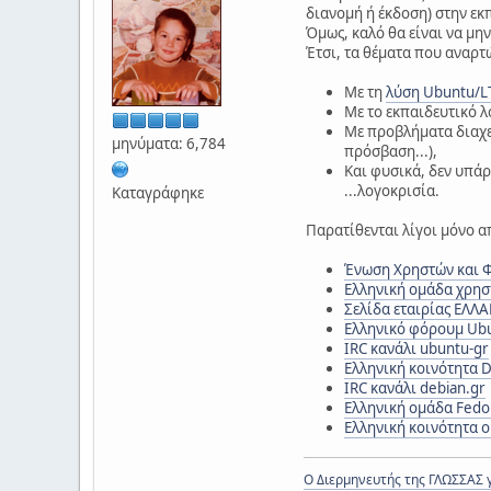
διανομή ή έκδοση) στην εκ
Όμως, καλό θα είναι να μη
Έτσι, τα θέματα που αναρτ
Με τη
λύση Ubuntu/LT
Με το εκπαιδευτικό λ
Με προβλήματα διαχε
μηνύματα: 6,784
πρόσβαση...),
Και φυσικά, δεν υπάρ
...λογοκρισία.
Καταγράφηκε
Παρατίθενται λίγοι μόνο α
Ένωση Χρηστών και Φ
Ελληνική ομάδα χρησ
Σελίδα εταιρίας ΕΛΛΑ
Ελληνικό φόρουμ Ub
IRC κανάλι ubuntu-gr
Ελληνική κοινότητα 
IRC κανάλι debian.gr
Ελληνική ομάδα Fedo
Ελληνική κοινότητα 
Ο Διερμηνευτής της ΓΛΩΣΣΑΣ 