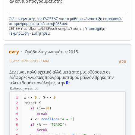
αν κάνει ο προγραμματιστής.
Ο Διερμηνευτής της ΓΛΩΣΣΑΣ για το μάθημα «Ανάπτυξη εφαρμογών
σε προγραμματιστικό περιβάλλον»
ΣΕΠΕΗΥ με Ubuntu/LTSP/sch-scripts/Επόπτη:
Υποστήριξη
-
Τεκμηρίωση
-
Συζητήσεις
evry
Ομάδα διαγωνισμάτων 2015
12 Απρ 2020, 06:49:22 ΜΜ
#20
Δεν είναι πολύ σχετικό αλλά μετά από μια οδύσσεια σε
διάφορες γλώσσες προγραμματισμού μάλλον βρήκα την
τέλεια δομή επανάληψης στην
R
:
Κώδικας: javascript
i <- 
0
 ; S <- 
0
repeat {
if
 (i==
10
) 
break
   A <- 
readline
(
"A = "
)
if
 (A == 
"ΤΕΛΟΣ"
) 
break