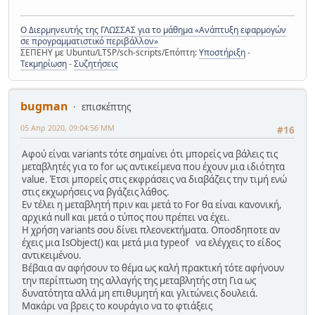
Ο Διερμηνευτής της ΓΛΩΣΣΑΣ για το μάθημα «Ανάπτυξη εφαρμογών
σε προγραμματιστικό περιβάλλον»
ΣΕΠΕΗΥ με Ubuntu/LTSP/sch-scripts/Επόπτη:
Υποστήριξη
-
Τεκμηρίωση
-
Συζητήσεις
bugman
επισκέπτης
05 Απρ 2020, 09:04:56 ΜΜ
#16
Αφού είναι variants τότε σημαίνει ότι μπορείς να βάλεις τις
μεταβλητές για το for ως αντικείμενα που έχουν μια ιδιότητα
value. Έτσι μπορείς στις εκφράσεις να διαβάζεις την τιμή ενώ
στις εκχωρήσεις να βγάζεις λάθος.
Εν τέλει η μεταβλητή πριν και μετά το For θα είναι κανονική,
αρχικά null και μετά ο τύπος που πρέπει να έχει.
Η χρήση variants σου δίνει πλεονεκτήματα. Οποσδηποτε αν
έχεις μια IsObject() και μετά μια typeof να ελέγχεις το είδος
αντικειμένου.
Βέβαια αν αφήσουν το θέμα ως καλή πρακτική τότε αφήνουν
την περίπτωση της αλλαγής της μεταβλητής στη Για ως
δυνατότητα αλλά μη επιθυμητή και γλιτώνεις δουλειά.
Μακάρι να βρεις το κουράγιο να το φτιάξεις