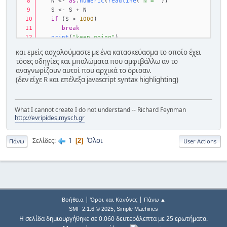
   N <- 
as
.
numeric
(
readline
(
"N = "
))
   S <- S + N
if
 (S > 
1000
) 
break
print
(
"keep going"
)
   i <- i + 
1
και εμείς ασχολούμαστε με ένα κατασκεύασμα το οποίο έχει
}
τόσες οδηγίες και μπαλώματα που αμφιβάλλω αν το
αναγνωρίζουν αυτοί που αρχικά το όρισαν.
(δεν είχε R και επέλεξα javascript syntax highlighting)
What I cannot create I do not understand -- Richard Feynman
http://evripides.mysch.gr
1
Όλοι
Σελίδες
2
Πάνω
User Actions
|
|
Βοήθεια
Όροι και Κανόνες
Πάνω ▲
,
SMF 2.1.6 © 2025
Simple Machines
Η σελίδα δημιουργήθηκε σε 0.060 δευτερόλεπτα με 25 ερωτήματα.