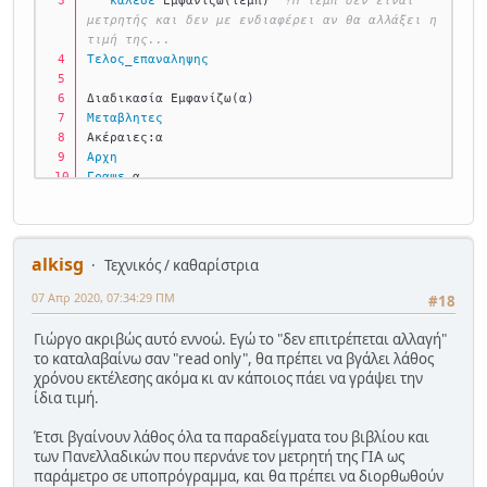
καλεσε
 Εμφανιζω(τεμπ)  
!Η τεμπ δεν είναι 
μετρητής και δεν με ενδιαφέρει αν θα αλλάξει η 
τιμή της...
Τελος_επαναληψης
Διαδικασία Εμφανίζω(α)
Μεταβλητες
Ακέραιες:α
Αρχη
Γραψε
 α
Τελος_Διαδικασίας
alkisg
Τεχνικός / καθαρίστρια
07 Απρ 2020, 07:34:29 ΠΜ
#18
Γιώργο ακριβώς αυτό εννοώ. Εγώ το "δεν επιτρέπεται αλλαγή"
το καταλαβαίνω σαν "read only", θα πρέπει να βγάλει λάθος
χρόνου εκτέλεσης ακόμα κι αν κάποιος πάει να γράψει την
ίδια τιμή.
Έτσι βγαίνουν λάθος όλα τα παραδείγματα του βιβλίου και
των Πανελλαδικών που περνάνε τον μετρητή της ΓΙΑ ως
παράμετρο σε υποπρόγραμμα, και θα πρέπει να διορθωθούν