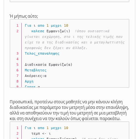
Ή μήπως αύτο;
Για
 ι 
απο
1
μεχρι
10
καλεσε
 Εμφανιζω(ι)  
!όπου ουσιαστικά 
γίνεται εκχώρηση, στο ι της τελικής τιμής που 
είχε το α της διαδικασίας και ο μεταγλωττιστής 
προφανώς δεν ξέρει αν άλλαξε.
Τελος_επαναληψης
Διαδικασία Εμφανίζω(α)
Μεταβλητες
Ακέραιες:α
Αρχη
Γραψε
 α
Τελος_Διαδικασίας
Προσωπικά, προτείνω στους μαθητές να μην κάνουν κλήση
διαδικασίας με παράμετρο τον μετρητή μέσα στην επανάληψη,
αλλά να αποθηκεύουν την τιμή του μετρητή σε μια μεταβλητή
και στη συνέχεια να την καλούν όπως φαίνεται παρακάτω.
Για
 ι 
απο
1
μεχρι
10
   τεμπ <- ι