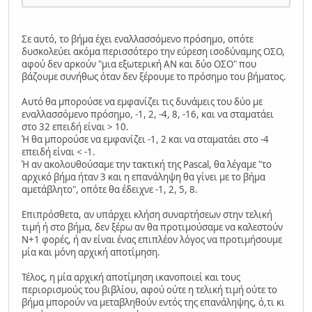
Σε αυτό, το βήμα έχει εναλλασσόμενο πρόσημο, οπότε
δυσκολεύει ακόμα περισσότερο την εύρεση ισοδύναμης ΟΣΟ,
αφού δεν αρκούν "μια εξωτερική ΑΝ και δύο ΟΣΟ" που
βάζουμε συνήθως όταν δεν ξέρουμε το πρόσημο του βήματος.
Αυτό θα μπορούσε να εμφανίζει τις δυνάμεις του δύο με
εναλλασσόμενο πρόσημο, -1, 2, -4, 8, -16, και να σταματάει
στο 32 επειδή είναι > 10.
Ή θα μπορούσε να εμφανίζει -1, 2 και να σταματάει στο -4
επειδή είναι < -1.
Ή αν ακολουθούσαμε την τακτική της Pascal, θα λέγαμε "το
αρχικό βήμα ήταν 3 και η επανάληψη θα γίνει με το βήμα
αμετάβλητο", οπότε θα έδειχνε -1, 2, 5, 8.
Επιπρόσθετα, αν υπάρχει κλήση συναρτήσεων στην τελική
τιμή ή στο βήμα, δεν ξέρω αν θα προτιμούσαμε να καλεστούν
Ν+1 φορές, ή αν είναι ένας επιπλέον λόγος να προτιμήσουμε
μία και μόνη αρχική αποτίμηση.
Τέλος, η μία αρχική αποτίμηση ικανοποιεί και τους
περιορισμούς του βιβλίου, αφού ούτε η τελική τιμή ούτε το
βήμα μπορούν να μεταβληθούν εντός της επανάληψης, ό,τι κι