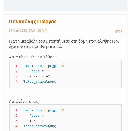
Γιαννούλης Γιώργος
06 Απρ 2020, 07:04:06 ΜΜ
#17
Για τη μεταβολή του μετρητή μέσα στη δομη επανάληψης ΓΙΑ,
έχω τον εξης προβληματισμό:
Αυτό είναι τελείως λάθος...
Για
 ι 
απο
1
μεχρι
10
Γραψε
 ι
   ι <-  ι +
2
Τελος_επαναληψης
Αυτό είναι όμως;
Για
 ι 
απο
1
μεχρι
10
Γραψε
 ι
   ι <-  ι
Τελος_επαναληψης