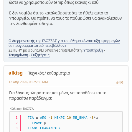
ώστε να χρησιμοποιούν temp όπως έκανες κι εσύ.
Ε δεν νομίζω ότι το κατάλαβε ούτε ότι το ήθελε αυτό το
Υπουργείο. Θα πρέπει να τους το πούμε ώστε να ανακαλέσουν
την λανθασμένη οδηγία.
Ο Διερμηνευτής της ΓΛΩΣΣΑΣ για το μάθημα «Ανάπτυξη εφαρμογών
σε προγραμματιστικό περιβάλλον»
ΣΕΠΕΗΥ με Ubuntu/LTSP/sch-scripts/Επόπτη:
Υποστήριξη
-
Τεκμηρίωση
-
Συζητήσεις
alkisg
Τεχνικός / καθαρίστρια
12 Απρ 2020, 06:25:50 ΜΜ
#19
Για λόγους πληρότητας και μόνο, να παραθέσω και το
παρακάτω παράδειγμα:
Κώδικας: ΓΛΩΣΣΑ
ΓΙΑ
 μ 
ΑΠΟ
 -
1
ΜΕΧΡΙ
10
ΜΕ_ΒΗΜΑ
 -
3
*μ
ΓΡΑΨΕ
 μ
ΤΕΛΟΣ_ΕΠΑΝΑΛΗΨΗΣ