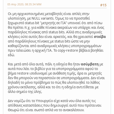
05 Απρ 2020, 08:35:34 ΜΜ
#15
Οι μη αρχικοποιημένες μεταβλητές είναι απλές στην
υλοποίηση, με NULL variants. Όμως το να προστεθεί
ξεχωριστό status bit "μετρητής σε ΓΙΑ" υπονοεί ότι από πίσω
θα πρέπει π.χ. για κάθε πίνακα ακεραίων να υπάρχει και ένας
παράλληλος πίνακας από status bits. Αλλά στις αναδρομικές
κλήσεις ούτε αυτός δεν είναι αρκετός, και θα χρειαστεί
στοίβα
από παράλληλους πίνακες με status bits ώστε να μην
καθαρίζονται από αναδρομικές κλήσεις υποπρογραμμάτων
πριν τελειώσει η αρχική ΓΙΑ. Το copy-restore βέβαια βοηθάει
εδώ.
Και μετά από όλα αυτά, πάλι η οδηγία θα ήταν
ασύμβατη
με
αυτά που λέει το βιβλίο για τα υποπρογράμματα αφού το
βήμα restore ισοδυναμεί με ανάθεση τιμής, άρα οι μετρητές
δεν θα μπορούν να περαστούν σε υποπρογράμματα. Δεν είναι
δηλαδή το μόνο πρόβλημα το πώς θα υλοποιηθεί το λάθος
χρόνου εκτέλεσης, αλλά και το ότι η οδηγία αντιτίθεται με
άλλο σημείο της ύλης.
Δεν νομίζω ότι το Υπουργείο είχε κατά νου όλα αυτές τις
απίθανες καταστάσεις που δημιουργεί αυτό που πρότειναν.
Θεωρώ ότι είναι σωστό απλά να το ανακαλέσουν.