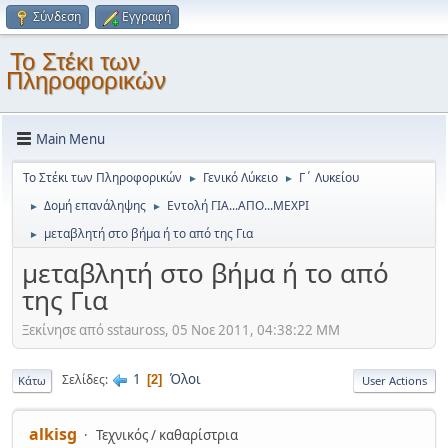
Σύνδεση
Εγγραφή
Το Στέκι των
Πληροφορικών
Main Menu
Το Στέκι των Πληροφορικών
Γενικό Λύκειο
Γ΄ Λυκείου
►
►
Δομή επανάληψης
Εντολή ΓΙΑ...ΑΠΟ...ΜΕΧΡΙ
►
►
μεταβλητή στο βήμα ή το από της Για
►
μεταβλητή στο βήμα ή το από
της Για
Ξεκίνησε από sstauross, 05 Νοε 2011, 04:38:22 ΜΜ
1
Όλοι
Σελίδες
2
Κάτω
User Actions
alkisg
Τεχνικός / καθαρίστρια