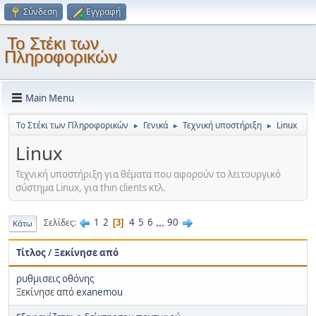
Σύνδεση
Εγγραφή
Το Στέκι των
Πληροφορικών
Main Menu
Το Στέκι των Πληροφορικών
Γενικά
Τεχνική υποστήριξη
Linux
►
►
►
Linux
Τεχνική υποστήριξη για θέματα που αφορούν το λειτουργικό
σύστημα Linux, για thin clients κτλ.
1
2
4
5
6
...
90
Σελίδες
3
Κάτω
Τίτλος
/
Ξεκίνησε από
ρυθμισεις οθόνης
Ξεκίνησε από
exanemou