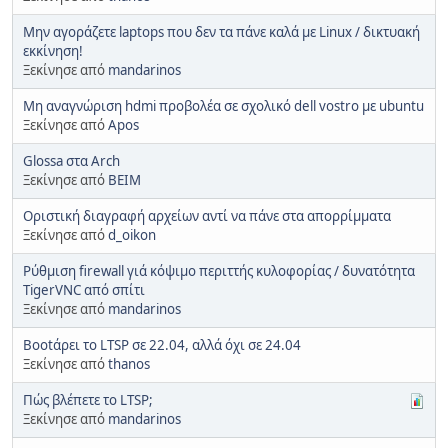
Μην αγοράζετε laptops που δεν τα πάνε καλά με Linux / δικτυακή
εκκίνηση!
Ξεκίνησε από
mandarinos
Μη αναγνώριση hdmi προβολέα σε σχολικό dell vostro με ubuntu
Ξεκίνησε από
Apos
Glossa στα Arch
Ξεκίνησε από
ΒΕΙΜ
Οριστική διαγραφή αρχείων αντί να πάνε στα απορρίμματα
Ξεκίνησε από
d_oikon
Ρύθμιση firewall γιά κόψιμο περιττής κυλοφορίας / δυνατότητα
TigerVNC από σπίτι
Ξεκίνησε από
mandarinos
Bootάρει το LTSP σε 22.04, αλλά όχι σε 24.04
Ξεκίνησε από
thanos
Πώς βλέπετε το LTSP;
Ξεκίνησε από
mandarinos