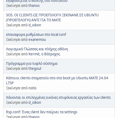
Εξαφανίζεται ο δείκτης του ποντικιού
Ξεκίνησε από
thanos
SOS. ΟΙ CLIENTS ΩΣ ΠΡΟΕΠΙΛΟΓΗ ΞΕΚΙΝΑΝΕ ΣΕ UBUNTU
(ΠΡΟΕΠΙΛΟΓΗ) ΑΝΤΙ ΓΙΑ ΤΟ MATE
Ξεκίνησε από
d_oikon
επαναφορα ρυθμίσεων στο local conf
Ξεκίνησε από
exanemou
Λογισμικό Γλώσσας και πλήρης οθόνη
Ξεκίνησε από
Kermit, ο Βάτραχος
Πρόγραμμα για τυφλό σύστημα
Ξεκίνησε από
thegoul
Κάποιοι clients σταματούν στο στο boot με Ubuntu MATE 24.04
LTSP
Ξεκίνησε από
notis
Χάνονται οι επιλεγμένες εικόνες επιφάνειας εργασίας των clients
Ξεκίνησε από
d_oikon
ltsp.conf: Ένας client δεν παίρνει τα settings
Ξεκίνησε από
thanos