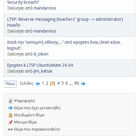
Security breach?
Ξεκίνησε από
mandarinos
LTSP: Reverse messaging (teachers" group --> administrator)
HowTo
Ξεκίνησε από
mandarinos
Κατά την "εκπομπή οθόνης..." από epoptes ένας clinet κάνει
logout!
Ξεκίνησε από
d_oikon
Εpoptes k LTSP UbuntuMate 24.04
Ξεκίνησε από
jim_katsar
1
2
4
5
6
...
90
Σελίδες
3
Πάνω
Ψηφοφορία
Θέμα που έχει μετακινηθεί
Κλειδωμένο θέμα
Μόνιμο θέμα
Θέμα που παρακολουθείτε