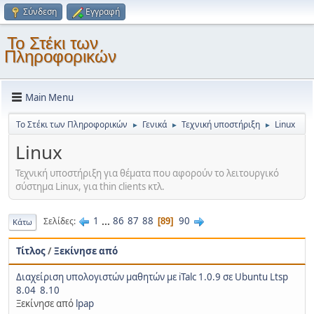
Σύνδεση
Εγγραφή
Το Στέκι των
Πληροφορικών
Main Menu
Το Στέκι των Πληροφορικών
Γενικά
Τεχνική υποστήριξη
Linux
►
►
►
Linux
Τεχνική υποστήριξη για θέματα που αφορούν το λειτουργικό
σύστημα Linux, για thin clients κτλ.
1
...
86
87
88
90
Σελίδες
89
Κάτω
Τίτλος
/
Ξεκίνησε από
Διαχείριση υπολογιστών μαθητών με iTalc 1.0.9 σε Ubuntu Ltsp
8.04  8.10
Ξεκίνησε από
lpap