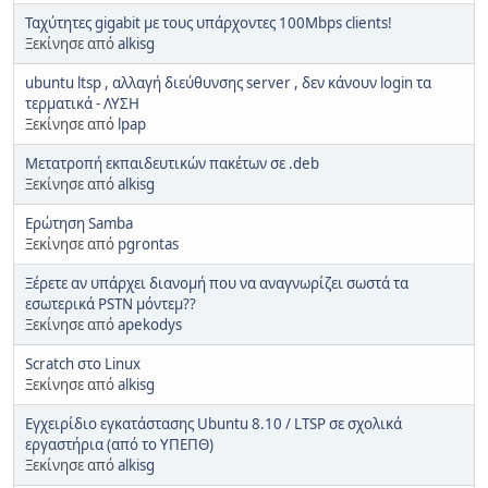
Ταχύτητες gigabit με τους υπάρχοντες 100Mbps clients!
Ξεκίνησε από
alkisg
ubuntu ltsp , αλλαγή διεύθυνσης server , δεν κάνουν login τα
τερματικά - ΛΥΣΗ
Ξεκίνησε από
lpap
Μετατροπή εκπαιδευτικών πακέτων σε .deb
Ξεκίνησε από
alkisg
Ερώτηση Samba
Ξεκίνησε από
pgrontas
Ξέρετε αν υπάρχει διανομή που να αναγνωρίζει σωστά τα
εσωτερικά PSTN μόντεμ??
Ξεκίνησε από
apekodys
Scratch στο Linux
Ξεκίνησε από
alkisg
Εγχειρίδιο εγκατάστασης Ubuntu 8.10 / LTSP σε σχολικά
εργαστήρια (από το ΥΠΕΠΘ)
Ξεκίνησε από
alkisg