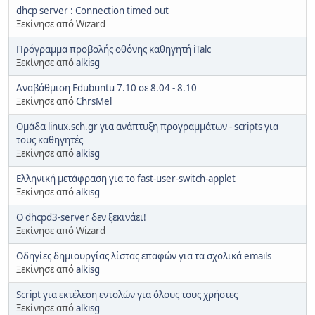
dhcp server : Connection timed out
Ξεκίνησε από Wizard
Πρόγραμμα προβολής οθόνης καθηγητή iTalc
Ξεκίνησε από
alkisg
Αναβάθμιση Edubuntu 7.10 σε 8.04 - 8.10
Ξεκίνησε από
ChrsMel
Ομάδα linux.sch.gr για ανάπτυξη προγραμμάτων - scripts για
τους καθηγητές
Ξεκίνησε από
alkisg
Ελληνική μετάφραση για το fast-user-switch-applet
Ξεκίνησε από
alkisg
Ο dhcpd3-server δεν ξεκινάει!
Ξεκίνησε από Wizard
Οδηγίες δημιουργίας λίστας επαφών για τα σχολικά emails
Ξεκίνησε από
alkisg
Script για εκτέλεση εντολών για όλους τους χρήστες
Ξεκίνησε από
alkisg