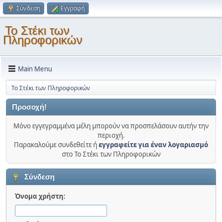
Σύνδεση
Εγγραφή
Το Στέκι των
Πληροφορικών
Main Menu
Το Στέκι των Πληροφορικών
Προσοχή!
Μόνο εγγεγραμμένα μέλη μπορούν να προσπελάσουν αυτήν την
περιοχή.
Παρακαλούμε συνδεθείτε ή
εγγραφείτε για έναν λογαριασμό
στο Το Στέκι των Πληροφορικών
Σύνδεση
Όνομα χρήστη: