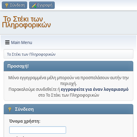
Σύνδεση
Εγγραφή
Το Στέκι των
Πληροφορικών
Main Menu
Το Στέκι των Πληροφορικών
Προσοχή!
Μόνο εγγεγραμμένα μέλη μπορούν να προσπελάσουν αυτήν την
περιοχή.
Παρακαλούμε συνδεθείτε ή
εγγραφείτε για έναν λογαριασμό
στο Το Στέκι των Πληροφορικών
Σύνδεση
Όνομα χρήστη: