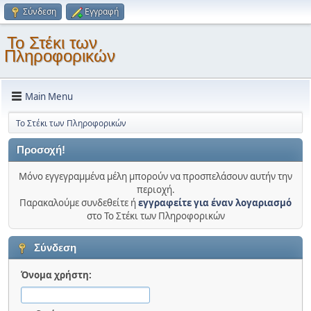
Σύνδεση
Εγγραφή
Το Στέκι των
Πληροφορικών
Main Menu
Το Στέκι των Πληροφορικών
Προσοχή!
Μόνο εγγεγραμμένα μέλη μπορούν να προσπελάσουν αυτήν την
περιοχή.
Παρακαλούμε συνδεθείτε ή
εγγραφείτε για έναν λογαριασμό
στο Το Στέκι των Πληροφορικών
Σύνδεση
Όνομα χρήστη: