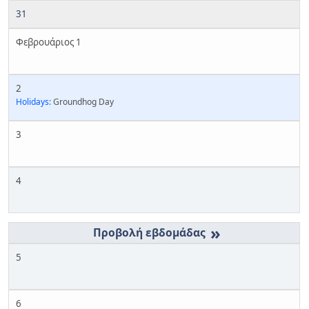
31
Φεβρουάριος 1
2
Holidays:
Groundhog Day
3
4
»
5
6