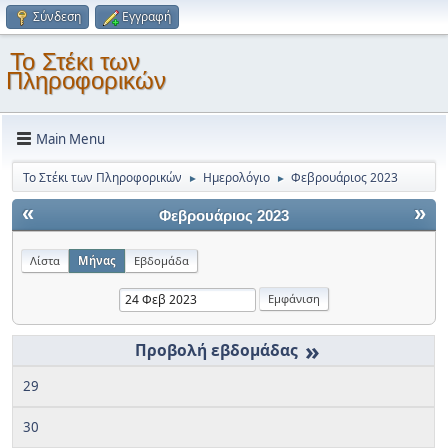
Σύνδεση
Εγγραφή
Το Στέκι των
Πληροφορικών
Main Menu
Το Στέκι των Πληροφορικών
Ημερολόγιο
Φεβρουάριος 2023
►
►
«
»
Φεβρουάριος 2023
Λίστα
Μήνας
Εβδομάδα
»
29
30