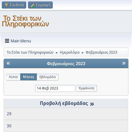
Σύνδεση
Εγγραφή
Το Στέκι των
Πληροφορικών
Main Menu
Το Στέκι των Πληροφορικών
Ημερολόγιο
Φεβρουάριος 2023
►
►
«
»
Φεβρουάριος 2023
Λίστα
Μήνας
Εβδομάδα
»
29
30