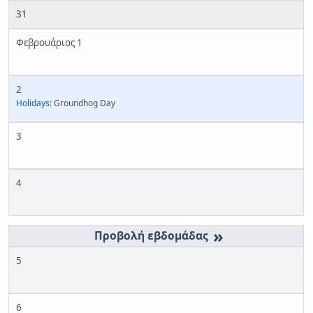
31
Φεβρουάριος 1
2
Holidays:
Groundhog Day
3
4
»
5
6