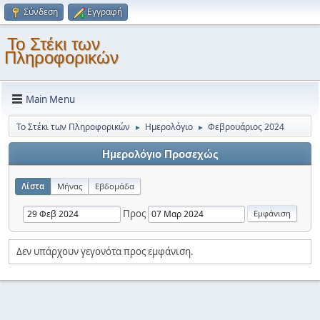
Σύνδεση
Εγγραφή
Το Στέκι των
Πληροφορικών
Main Menu
Το Στέκι των Πληροφορικών
Ημερολόγιο
Φεβρουάριος 2024
►
►
Ημερολόγιο Προσεχώς
Λίστα
Μήνας
Εβδομάδα
Προς
Δεν υπάρχουν γεγονότα προς εμφάνιση.