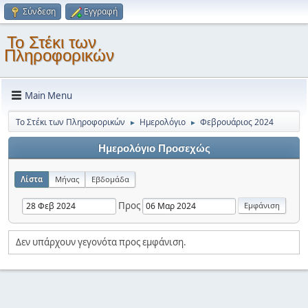
Σύνδεση
Εγγραφή
Το Στέκι των
Πληροφορικών
Main Menu
Το Στέκι των Πληροφορικών
Ημερολόγιο
Φεβρουάριος 2024
►
►
Ημερολόγιο Προσεχώς
Λίστα
Μήνας
Εβδομάδα
Προς
Δεν υπάρχουν γεγονότα προς εμφάνιση.