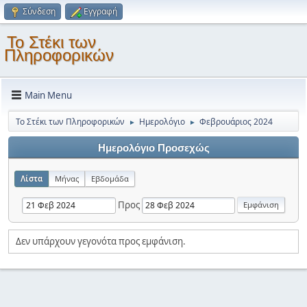
Σύνδεση
Εγγραφή
Το Στέκι των
Πληροφορικών
Main Menu
Το Στέκι των Πληροφορικών
Ημερολόγιο
Φεβρουάριος 2024
►
►
Ημερολόγιο Προσεχώς
Λίστα
Μήνας
Εβδομάδα
Προς
Δεν υπάρχουν γεγονότα προς εμφάνιση.