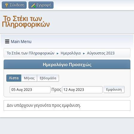
Σύνδεση
Εγγραφή
Το Στέκι των
Πληροφορικών
Main Menu
Το Στέκι των Πληροφορικών
Ημερολόγιο
Αύγουστος 2023
►
►
Ημερολόγιο Προσεχώς
Λίστα
Μήνας
Εβδομάδα
Προς
Δεν υπάρχουν γεγονότα προς εμφάνιση.