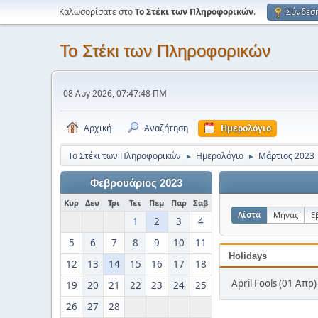
Καλωσορίσατε στο
Το Στέκι των Πληροφορικών
.
Σύνδεσ
Το Στέκι των Πληροφορικών
08 Αυγ 2026, 07:47:48 ΠΜ
Αρχική
Αναζήτηση
Ημερολόγιο
Το Στέκι των Πληροφορικών
Ημερολόγιο
Μάρτιος 2023
►
►
Φεβρουάριος 2023
Κυρ
Δευ
Τρι
Τετ
Πεμ
Παρ
Σαβ
Λίστα
Μήνας
Ε
1
2
3
4
5
6
7
8
9
10
11
Holidays
12
13
14
15
16
17
18
April Fools (01 Απρ)
19
20
21
22
23
24
25
26
27
28