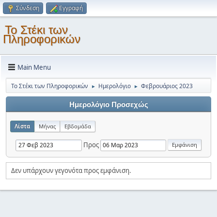
Σύνδεση
Εγγραφή
Το Στέκι των
Πληροφορικών
Main Menu
Το Στέκι των Πληροφορικών
Ημερολόγιο
Φεβρουάριος 2023
►
►
Ημερολόγιο Προσεχώς
Λίστα
Μήνας
Εβδομάδα
Προς
Δεν υπάρχουν γεγονότα προς εμφάνιση.