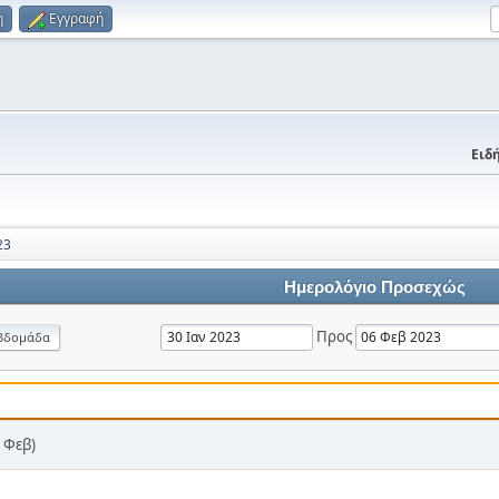
η
Εγγραφή
Ειδή
23
Ημερολόγιο Προσεχώς
Προς
βδομάδα
 Φεβ)