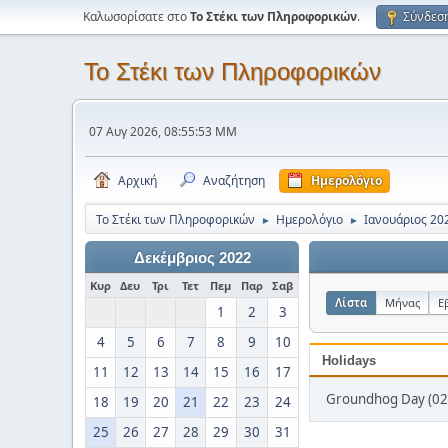
Καλωσορίσατε στο
Το Στέκι των Πληροφορικών
.
Σύνδεσ
Το Στέκι των Πληροφορικών
07 Αυγ 2026, 08:55:53 ΜΜ
Αρχική
Αναζήτηση
Ημερολόγιο
Το Στέκι των Πληροφορικών
Ημερολόγιο
Ιανουάριος 20
►
►
Δεκέμβριος 2022
Κυρ
Δευ
Τρι
Τετ
Πεμ
Παρ
Σαβ
Λίστα
Μήνας
Ε
1
2
3
4
5
6
7
8
9
10
Holidays
11
12
13
14
15
16
17
Groundhog Day (02
18
19
20
21
22
23
24
25
26
27
28
29
30
31