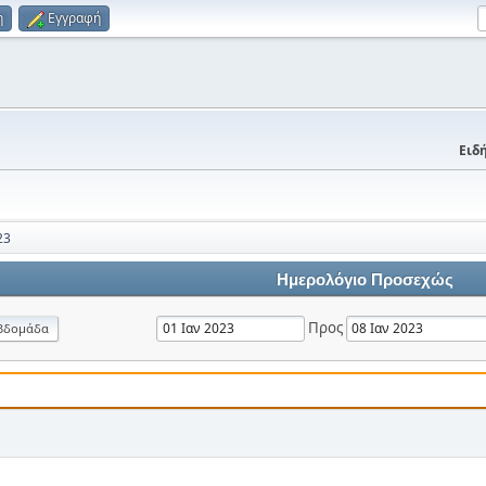
η
Εγγραφή
Ειδή
23
Ημερολόγιο Προσεχώς
Προς
βδομάδα