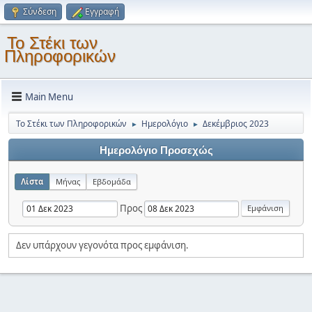
Σύνδεση
Εγγραφή
Το Στέκι των
Πληροφορικών
Main Menu
Το Στέκι των Πληροφορικών
Ημερολόγιο
Δεκέμβριος 2023
►
►
Ημερολόγιο Προσεχώς
Λίστα
Μήνας
Εβδομάδα
Προς
Δεν υπάρχουν γεγονότα προς εμφάνιση.