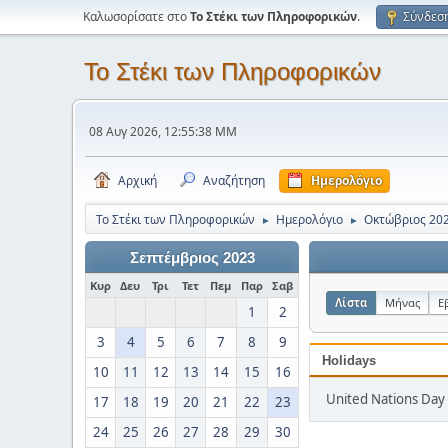
Καλωσορίσατε στο
Το Στέκι των Πληροφορικών
.
Σύνδεσ
Το Στέκι των Πληροφορικών
08 Αυγ 2026, 12:55:38 ΜΜ
Αρχική
Αναζήτηση
Ημερολόγιο
Το Στέκι των Πληροφορικών
Ημερολόγιο
Οκτώβριος 20
►
►
Σεπτέμβριος 2023
Κυρ
Δευ
Τρι
Τετ
Πεμ
Παρ
Σαβ
Λίστα
Μήνας
Ε
1
2
3
4
5
6
7
8
9
Holidays
10
11
12
13
14
15
16
United Nations Day 
17
18
19
20
21
22
23
24
25
26
27
28
29
30