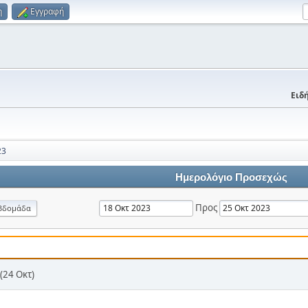
η
Εγγραφή
Ειδή
23
Ημερολόγιο Προσεχώς
Προς
βδομάδα
(24 Οκτ)