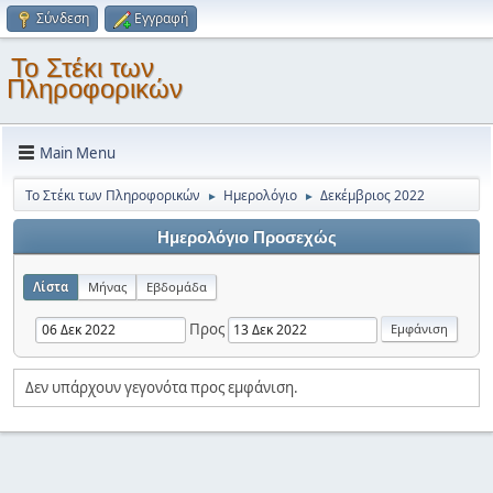
Σύνδεση
Εγγραφή
Το Στέκι των
Πληροφορικών
Main Menu
Το Στέκι των Πληροφορικών
Ημερολόγιο
Δεκέμβριος 2022
►
►
Ημερολόγιο Προσεχώς
Λίστα
Μήνας
Εβδομάδα
Προς
Δεν υπάρχουν γεγονότα προς εμφάνιση.