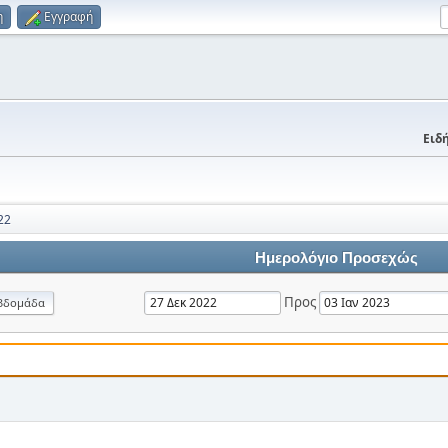
η
Εγγραφή
Ειδή
22
Ημερολόγιο Προσεχώς
Προς
βδομάδα