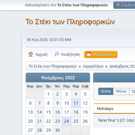
Καλωσορίσατε στο
Το Στέκι των Πληροφορικών
.
Σύνδεσ
Το Στέκι των Πληροφορικών
09 Αυγ 2026, 02:01:55 ΜΜ
Αρχική
Αναζήτηση
Ημερολόγιο
Το Στέκι των Πληροφορικών
Ημερολόγιο
Δεκέμβριος 20
►
►
Νοέμβριος 2022
Κυρ
Δευ
Τρι
Τετ
Πεμ
Παρ
Σαβ
Λίστα
Μήνας
Ε
1
2
3
4
5
6
7
8
9
10
11
12
Holidays
13
14
15
16
17
18
19
New Year's (01 Ιαν)
20
21
22
23
24
25
26
27
28
29
30