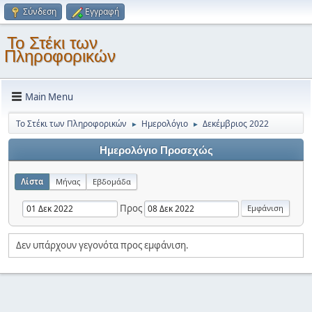
Σύνδεση
Εγγραφή
Το Στέκι των
Πληροφορικών
Main Menu
Το Στέκι των Πληροφορικών
Ημερολόγιο
Δεκέμβριος 2022
►
►
Ημερολόγιο Προσεχώς
Λίστα
Μήνας
Εβδομάδα
Προς
Δεν υπάρχουν γεγονότα προς εμφάνιση.