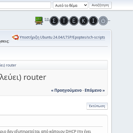
Υποστήριξη Ubuntu 24.04/LTSP/Epoptes/sch-scripts
σεις:
ει) router
λεύει) router
« Προηγούμενο
-
Επόμενο »
Εκτύπωση
ριο δεν εξυπηρετείται από κάποιον DHCP (πχ έχει