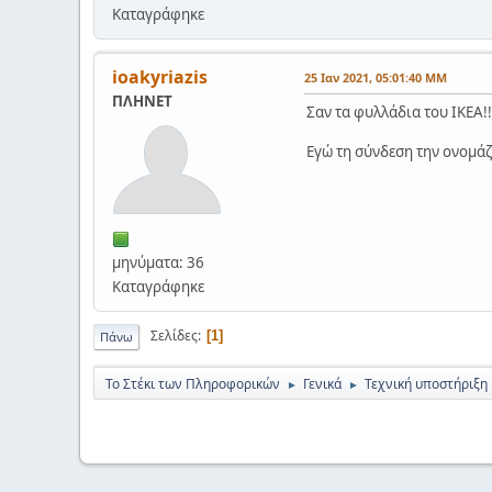
Καταγράφηκε
ioakyriazis
25 Ιαν 2021, 05:01:40 ΜΜ
ΠΛΗΝΕΤ
Σαν τα φυλλάδια του ΙΚΕΑ!
Εγώ τη σύνδεση την ονομά
μηνύματα: 36
Καταγράφηκε
Σελίδες
1
Πάνω
Το Στέκι των Πληροφορικών
Γενικά
Τεχνική υποστήριξη
►
►