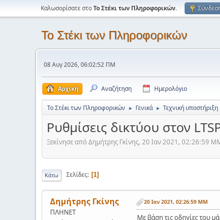
Καλωσορίσατε στο
Το Στέκι των Πληροφορικών
.
Σύνδεσ
Το Στέκι των Πληροφορικών
08 Αυγ 2026, 06:02:52 ΠΜ
Αρχική
Αναζήτηση
Ημερολόγιο
Το Στέκι των Πληροφορικών
Γενικά
Τεχνική υποστήριξη
►
►
Ρυθμίσεις δικτύου στον LTSP
Ξεκίνησε από Δημήτρης Γκίνης, 20 Ιαν 2021, 02:26:59 Μ
Σελίδες
1
Κάτω
Δημήτρης Γκίνης
20 Ιαν 2021, 02:26:59 ΜΜ
ΠΛΗΝΕΤ
Με βάση τις οδηγίες του μ