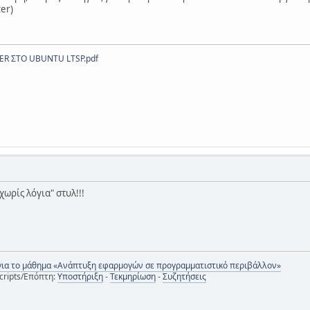
ter)
R ΣΤΟ UBUNTU LTSP.pdf
 χωρίς λόγια" στυλ!!!
για το μάθημα «Ανάπτυξη εφαρμογών σε προγραμματιστικό περιβάλλον»
cripts/Επόπτη:
Υποστήριξη
-
Τεκμηρίωση
-
Συζητήσεις