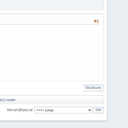
#2
Εκτύπωση
ει) router
Μεταπήδηση σε