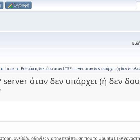
η
Εγγραφή
Ειδή
Linux
Ρυθμίσεις δικτύου στον LTSP server όταν δεν υπάρχει (ή δεν δουλεύ
►
►
 server όταν δεν υπάρχει (ή δεν δου
Μ
άστορη, ανεβάζω οδηγίες για την περίπτωση που το Ubuntu LTSP εργαστή