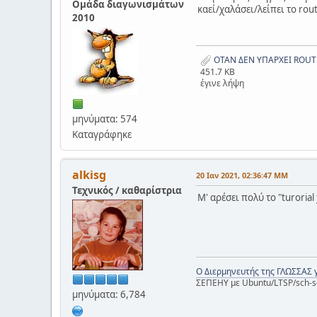
Ομάδα διαγωνισμάτων
καεί/χαλάσει/λείπει το rou
2010
ΟΤΑΝ ΔΕΝ ΥΠΑΡΧΕΙ ROUTE
451.7 KB
έγινε λήψη
μηνύματα: 574
Καταγράφηκε
alkisg
20 Ιαν 2021, 02:36:47 ΜΜ
Τεχνικός / καθαρίστρια
Μ' αρέσει πολύ το "turorial
Ο Διερμηνευτής της ΓΛΩΣΣΑΣ 
ΣΕΠΕΗΥ με Ubuntu/LTSP/sch-s
μηνύματα: 6,784