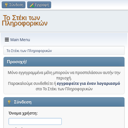
Σύνδεση
Εγγραφή
Το Στέκι των
Πληροφορικών
Main Menu
Το Στέκι των Πληροφορικών
Προσοχή!
Μόνο εγγεγραμμένα μέλη μπορούν να προσπελάσουν αυτήν την
περιοχή.
Παρακαλούμε συνδεθείτε ή
εγγραφείτε για έναν λογαριασμό
στο Το Στέκι των Πληροφορικών
Σύνδεση
Όνομα χρήστη: