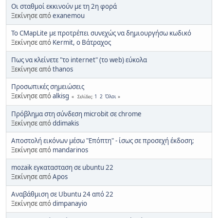
Οι σταθμοί εκκινούν με τη 2η φορά
Ξεκίνησε από
exanemou
To CMapLite με προτρέπει συνεχώς να δημιουργήσω κωδικό
Ξεκίνησε από
Kermit, ο Βάτραχος
Πως να κλείνετε "το internet" (το web) εύκολα
Ξεκίνησε από
thanos
Προσωπικές σημειώσεις
Ξεκίνησε από
alkisg
1
2
Όλοι
Σελίδες
Πρόβλημα στη σύνδεση microbit σε chrome
Ξεκίνησε από
ddimakis
Αποστολή εικόνων μέσω "Επόπτη" - ίσως σε προσεχή έκδοση;
Ξεκίνησε από
mandarinos
mozaik εγκατασταση σε ubuntu 22
Ξεκίνησε από
Apos
Αναβάθμιση σε Ubuntu 24 από 22
Ξεκίνησε από
dimpanayio