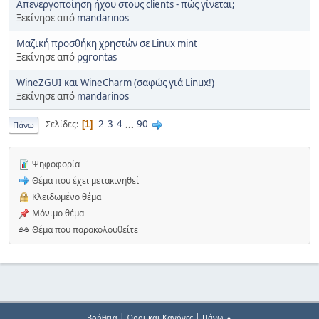
Απενεργοποίηση ήχου στους clients - πώς γίνεται;
Ξεκίνησε από
mandarinos
Μαζική προσθήκη χρηστών σε Linux mint
Ξεκίνησε από
pgrontas
WineZGUI και WineCharm (σαφώς γιά Linux!)
Ξεκίνησε από
mandarinos
2
3
4
...
90
Σελίδες
1
Πάνω
Ψηφοφορία
Θέμα που έχει μετακινηθεί
Κλειδωμένο θέμα
Μόνιμο θέμα
Θέμα που παρακολουθείτε
|
|
Βοήθεια
Όροι και Κανόνες
Πάνω ▲