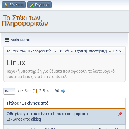
Σύνδεση
Εγγραφή
Το Στέκι των
Πληροφορικών
Main Menu
Το Στέκι των Πληροφορικών
Γενικά
Τεχνική υποστήριξη
Linux
►
►
►
Linux
Τεχνική υποστήριξη για θέματα που αφορούν το λειτουργικό
σύστημα Linux, για thin clients κτλ.
2
3
4
...
90
Σελίδες
1
Κάτω
Τίτλος
/
Ξεκίνησε από
Οδηγίες για τον πίνακα Linux του φόρουμ
Ξεκίνησε από
alkisg