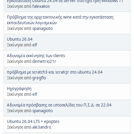
Εγκατάσταση Ubuntu 24.04 σε server που έχει ήδη Windows 11
Ξεκίνησε από
falexakos
Πρόβλημα της αρχιτεκτονικής wine κατά την εγκατάσταση
εκπαιδευτικών λογισμικών
Ξεκίνησε από
spanagioto
Ubuntu 26.04
Ξεκίνησε από
elf
Αδυναμία εκκίνησης των clients
Ξεκίνησε από
demetrio21r
πρόβλημα με scratch3 και scratcJr στο ubuntu 24.04
Ξεκίνησε από
gregflo
Ηχογράφηση
Ξεκίνησε από
elf
Αδυναμία πρόσβασης σε ιστοσελίδες του Π.Σ.Δ. σε 22.04
Ξεκίνησε από
spanagioto
Ubuntu 26.04 LTS + epoptes
Ξεκίνησε από
ale3andro