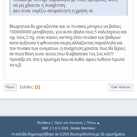
να μη χάνεται η συσχέτiση.
Δεν είναι νομίζω απαραίτητη η χρήση id.
θεωρητικα δε χρειαζονται και οι πινακες.μπορεις να βαλεις
100000000 μεταβλητες. για αυτο εβαλα τους 5 καλυτερους και
οχι τους 2 πχ. οταν κανεις sorting στον πινακα των βαθμων
κατα αυξουσα ή φθινουσα σειρα,αλλαζοντας παραλληλα και
τον πινακα των ονοματων ,η συσχετιση χανεται.πως θα ξερεις
σε ποια θεση ειναι αυτος που διαβαστηκε 1ος 2ος κτλ??
προσεξε οτι στο γ ερωτημα λεω να λυθει αφου λυθουν πρωτα
τα α,β.
Σελίδες
1
Πάνω
User Actions
|
|
Βοήθεια
Όροι και Κανόνες
Πάνω ▲
,
SMF 2.1.6 © 2025
Simple Machines
Η σελίδα δημιουργήθηκε σε 0.054 δευτερόλεπτα με 26 ερωτήματα.