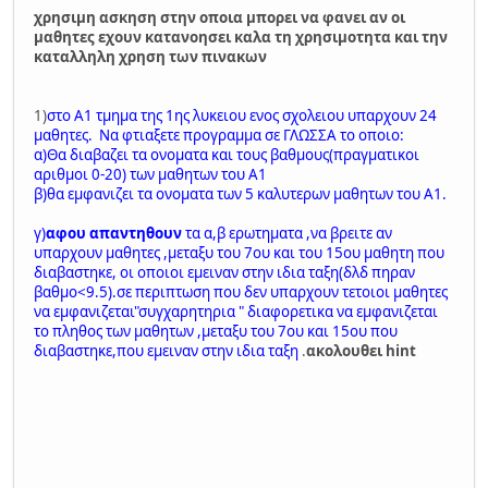
χρησιμη ασκηση στην οποια μπορει να φανει αν οι
μαθητες εχουν κατανοησει καλα τη χρησιμοτητα και την
καταλληλη χρηση των πινακων
1)
στο Α1 τμημα της 1ης λυκειου ενος σχολειου υπαρχουν 24
μαθητες. Να φτιαξετε προγραμμα σε ΓΛΩΣΣΑ το οποιο:
α)Θα διαβαζει τα ονοματα και τους βαθμους(πραγματικοι
αριθμοι 0-20) των μαθητων του Α1
β)θα εμφανιζει τα ονοματα των 5 καλυτερων μαθητων του Α1.
γ)
αφου απαντηθουν
τα α,β ερωτηματα ,να βρειτε αν
υπαρχουν μαθητες ,μεταξυ του 7ου και του 15ου μαθητη που
διαβαστηκε, οι οποιοι εμειναν στην ιδια ταξη(δλδ πηραν
βαθμο<9.5).σε περιπτωση που δεν υπαρχουν τετοιοι μαθητες
να εμφανιζεται"συγχαρητηρια " διαφορετικα να εμφανιζεται
το πληθος των μαθητων ,μεταξυ του 7ου και 15ου που
διαβαστηκε,που εμειναν στην ιδια ταξη
.
ακολουθει hint