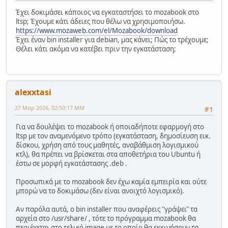
Έχει δοκιμάσει κάποιος να εγκαταστήσει το mοzabook στο
ltsp; Έχουμε κάτι άδειες που θέλω να χρησιμοποιήσω.
https://www.mozaweb.com/el/Mozabook/download
Έχει έναν bin installer για debian, μας κάνει; Πώς το τρέχουμε;
Θέλει κάτι ακόμα να κατέβει πριν την εγκατάσταση;
alexxtasi
27 Μαρ 2026, 02:50:17 ΜΜ
#1
Για να δουλέψει το mozabook ή οποιαδήποτε εφαρμογή στο
ltsp με τον αναμενόμενο τρόπο (εγκατάσταση, δημοσίευση εικ.
δίσκου, χρήση από τους μαθητές, αναβάθμιση λογισμικού
κτλ), θα πρέπει να βρίσκεται στα αποθετήρια του Ubuntu ή
έστω σε μορφή εγκατάστασης .deb .
Προσωπικά με το mozabook δεν έχω καμία εμπειρία και ούτε
μπορώ να το δοκιμάσω (δεν είναι ανοιχτό λογισμικό).
Αν παρόλα αυτά, ο bin installer που αναφέρεις "γράψει" τα
αρχεία στο /usr/share/ , τότε το πρόγραμμα mozabook θα
περιέχεται στο τελικό image με το οποίο θα εκκινήσουν τα