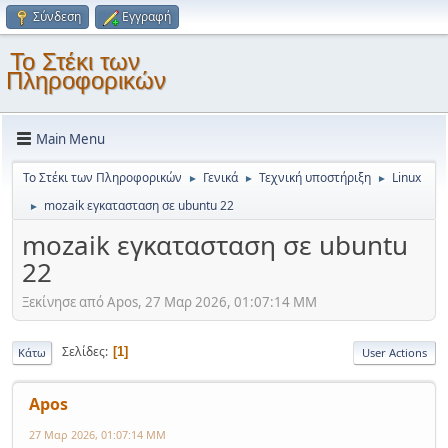
Σύνδεση
Εγγραφή
Το Στέκι των
Πληροφορικών
Main Menu
Το Στέκι των Πληροφορικών
Γενικά
Τεχνική υποστήριξη
Linux
►
►
►
mozaik εγκατασταση σε ubuntu 22
►
mozaik εγκατασταση σε ubuntu
22
Ξεκίνησε από Apos, 27 Μαρ 2026, 01:07:14 ΜΜ
Σελίδες
1
Κάτω
User Actions
Apos
27 Μαρ 2026, 01:07:14 ΜΜ