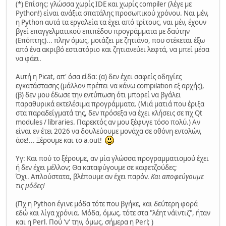
(*) Επίσης: γλώσσα χωρίς IDE και χωρίς compiler (λέγε με
Python!) είναι ανάξια σπατάλης προσωπικού χρόνου. Ναι μέν,
η Python αυτά τα εργαλεία τα έχει από τρίτους, ναι μέν, έχουν
βγεί επαγγελματικού επιπέδου προγράμματα με δαύτην
(Επόπτης)... πλην όμως, μοιάζει με ζητιάνο, που στέκεται έξω
από ένα ακριβό εστιατόριο και ζητιανεύει λεφτά, να μπεί μέσα
να φάει.
Αυτή η Picat, απ' όσα είδα: (α) δεν έχει σαφείς οδηγίες
εγκατάστασης (μάλλον πρέπει να κάνω compilation εξ αρχής),
(β) δεν μου έδωσε την εντύπωση ότι μπορεί να βγάλει
παραθυρικά εκτελέσιμα προγράμματα. (Μιά ματιά που έριξα
στα παραδείγματά της, δεν πρόσεξα να έχει κλήσεις σε πχ Qt
modules / libraries. Παρεκτός αν μου ξέφυγε τόσο πολύ.) Αν
είναι εν έτει 2026 να δουλεύουμε μονάχα σε οθόνη εντολών,
άσε!... Ξέρουμε και το a.out!
Υγ: Και πού το ξέρουμε, αν μία γλώσσα προγραμματισμού έχει
ή δεν έχει μέλλον; Θα καταφύγουμε σε καφετζούδες;
Όχι. Απλούστατα, βλέπουμε αν έχει παρόν.
Και αποφεύγουμε
τις μόδες!
(Πχ η Python έγινε μόδα τότε που βγήκε, και δεύτερη φορά
εδώ και λίγα χρόνια. Μόδα, όμως, τότε στα "λέητ νάϊντιζ", ήταν
και η Perl. Πού 'ν' την, όμως, σήμερα η Perl; )