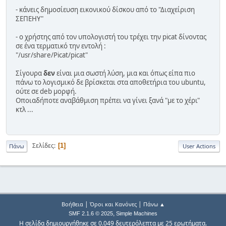
- κάνεις δημοσίευση εικονικού δίσκου από το "Διαχείριση
ΣΕΠΕΗΥ"
- ο χρήστης από τον υπολογιστή του τρέχει την picat δίνοντας
σε ένα τερματικό την εντολή :
"/usr/share/Picat/picat"
Σίγουρα
δεν
είναι μια σωστή λύση, μια και όπως είπα πιο
πάνω το λογισμικό δε βρίσκεται στα αποθετήρια του ubuntu,
ούτε σε deb μορφή.
Οποιαδήποτε αναβάθμιση πρέπει να γίνει ξανά "με το χέρι"
κτλ ...
Σελίδες
1
Πάνω
User Actions
|
|
Βοήθεια
Όροι και Κανόνες
Πάνω ▲
,
SMF 2.1.6 © 2025
Simple Machines
Η σελίδα δημιουργήθηκε σε 0.049 δευτερόλεπτα με 25 ερωτήματα.