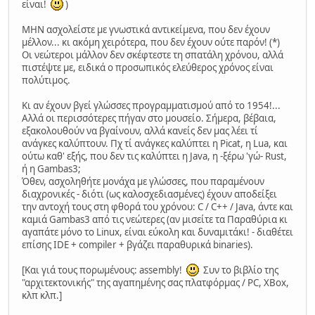
είναι!
)
ΜΗΝ ασχολείστε με γνωστικά αντικείμενα, που δεν έχουν
μέλλον... κι ακόμη χειρότερα, που δεν έχουν ούτε παρόν! (*)
Οι νεώτεροι μάλλον δεν σκέφτεστε τη σπατάλη χρόνου, αλλά
πιστέψτε με, ειδικά ο προσωπικός ελεύθερος χρόνος είναι
πολύτιμος.
Κι αν έχουν βγεί γλώσσες προγραμματισμού από το 1954!...
Αλλά οι περισσότερες πήγαν στο μουσείο. Σήμερα, βέβαια,
εξακολουθούν να βγαίνουν, αλλά κανείς δεν μας λέει τί
ανάγκες καλύπτουν. Πχ τί ανάγκες καλύπτει η Picat, η Lua, και
ούτω καθ' εξής, που δεν τις καλύπτει η Java, η -ξέρω 'γώ- Rust,
ή η Gambas3;
Όθεν, ασχοληθήτε μονάχα με γλώσσες, που παραμένουν
διαχρονικές - διότι (ως καλοσχεδιασμένες) έχουν αποδείξει
την αντοχή τους στη φθορά του χρόνου: C / C++ / Java, άντε και
καμιά Gambas3 από τις νεώτερες (αν μισείτε τα Παραθύρια κι
αγαπάτε μόνο το Linux, είναι εύκολη και δυναμιτάκι! - διαθέτει
επίσης IDE + compiler + βγάζει παραθυρικά binaries).
[Και γιά τους πορωμένους: assembly!
Συν το βιβλίο της
"αρχιτεκτονικής" της αγαπημένης σας πλατφόρμας / PC, XBox,
κλπ κλπ.]