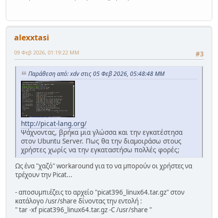
alexxtasi
09 Φεβ 2026, 01:19:22 ΜΜ
#3
Παράθεση από: xdv στις 05 Φεβ 2026, 05:48:48 ΜΜ
http://picat-lang.org/
Ψάχνοντας, βρήκα μια γλώσσα και την εγκατέστησα
στον Ubuntu Server. Πως θα την διαμοιράσω στους
χρήστες χωρίς να την εγκαταστήσω πολλές φορές;
Ως ένα "χαζό" workaround για το να μπορούν οι χρήστες να
τρέχουν την Picat...
- αποσυμπιέζεις το αρχείο "picat396_linux64.tar.gz" στον
κατάλογο /usr/share δίνοντας την εντολή :
" tar -xf picat396_linux64.tar.gz -C /usr/share "