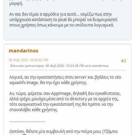
μορφή.
Αν και δεν είμαι ο αρμόδιο για αυτό... νομίζω πως στην
υπάρχουσα κατάσταση το picat δε μπορεί να διαμοιραστεί
στους χρήστες όπως κάνουμε με τα υπόλοιπα λογισμικά.
mandarinos
06 Φεβ 2026, 10:08:05 ΠΜ
#2
Τελευταία τροποποίηση
: 06 Φεβ 2026, 10:23:38 ΠΜ από mandarinos
Λογικά, αν την εγκαταστήσεις στον server και βγάλεις το νέο
squashfs image, θα την έχει κάθε χρήστης.
Αν, τώρα, φέρεται σαν AppImage, δηλαδή δεν εγκαθίσταται,
αλλά τρέχει μονάχα μέσα από το directory με τα αρχεία της,
τότε αναγκαστικά την εγκατάστασή της θα πρέπει να την
επαναλάβει κάθε χρήστης.
..............................
Ωστόσο, θέλετε μία συμβουλή από την πείρα μου; (Τζάμπα