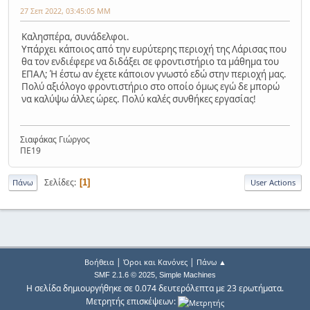
27 Σεπ 2022, 03:45:05 ΜΜ
Καλησπέρα, συνάδελφοι.
Υπάρχει κάποιος από την ευρύτερης περιοχή της Λάρισας που
θα τον ενδιέφερε να διδάξει σε φροντιστήριο τα μάθημα του
ΕΠΑΛ; Ή έστω αν έχετε κάποιον γνωστό εδώ στην περιοχή μας.
Πολύ αξιόλογο φροντιστήριο στο οποίο όμως εγώ δε μπορώ
να καλύψω άλλες ώρες. Πολύ καλές συνθήκες εργασίας!
Σιαφάκας Γιώργος
ΠΕ19
Σελίδες
1
Πάνω
User Actions
|
|
Βοήθεια
Όροι και Κανόνες
Πάνω ▲
,
SMF 2.1.6 © 2025
Simple Machines
Η σελίδα δημιουργήθηκε σε 0.074 δευτερόλεπτα με 23 ερωτήματα.
Μετρητής επισκέψεων: