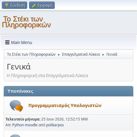
Σύνδεση
Εγγραφή
Το Στέκι των
Πληροφορικών
Main Menu
Το Στέκι των Πληροφορικών
Επαγγελματικό Λύκειο
Γενικά
►
►
Γενικά
Η Πληροφορική στα Επαγγελματικά Λύκεια
Υποπίνακες
Προγραμματισμός Υπολογιστών
Τελευταίο μήνυμα:
25 Ιουν 2026, 12:52:15 ΜΜ
Απ: Python moodle
από
polikarpos