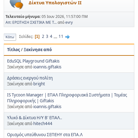
Δίκτυα Υπολογιστών ΙΙ
Τελευταίο μήνυμα:
05 Ιουν 2026, 11:57:00 ΠΜ
Απ: ΕΡΩΤΗΣΗ ΣΧΕΤΙΚΑ ΜΕ Τ...
από
evry
2
3
4
...
11
Σελίδες
1
Κάτω
Τίτλος
/
Ξεκίνησε από
EduSQL Playground Giftakis
Ξεκίνησε από
ioannis.giftakis
Δράσεις ενεργού πολίτη
Ξεκίνησε από
bright
IS Tycoon Manager | ΕΠΑΛ Πληροφοριακά Συστήματα | Τομέας
Πληροφορικής | Giftakis
Ξεκίνησε από
ioannis.giftakis
Υλικό & Δίκτυα Η/Υ Β' ΕΠΑΛ..
Ξεκίνησε από
hitech444
Ορισμός υπεύθυνου ΣΕΠΕΗΥ στα ΕΠΑ.Λ