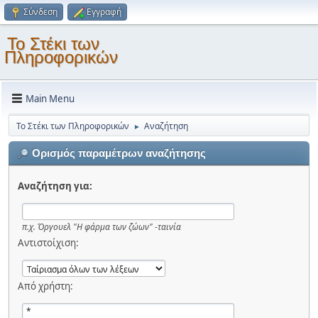
Σύνδεση
Εγγραφή
Το Στέκι των
Πληροφορικών
Main Menu
Το Στέκι των Πληροφορικών
Αναζήτηση
►
Ορισμός παραμέτρων αναζήτησης
Αναζήτηση για:
π.χ.
Όργουελ "Η φάρμα των ζώων" -ταινία
Αντιστοίχιση:
Από χρήστη: