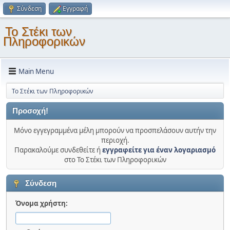
Σύνδεση
Εγγραφή
Το Στέκι των
Πληροφορικών
Main Menu
Το Στέκι των Πληροφορικών
Προσοχή!
Μόνο εγγεγραμμένα μέλη μπορούν να προσπελάσουν αυτήν την
περιοχή.
Παρακαλούμε συνδεθείτε ή
εγγραφείτε για έναν λογαριασμό
στο Το Στέκι των Πληροφορικών
Σύνδεση
Όνομα χρήστη: