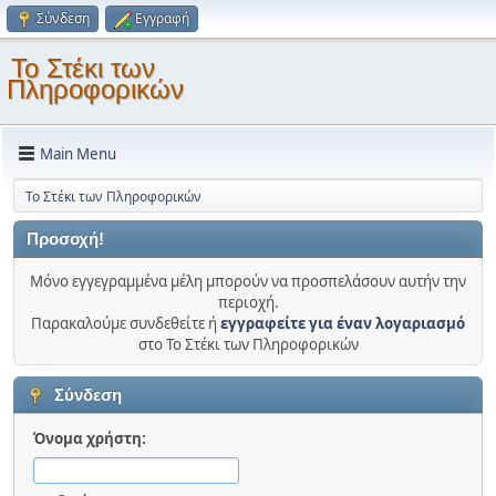
Σύνδεση
Εγγραφή
Το Στέκι των
Πληροφορικών
Main Menu
Το Στέκι των Πληροφορικών
Προσοχή!
Μόνο εγγεγραμμένα μέλη μπορούν να προσπελάσουν αυτήν την
περιοχή.
Παρακαλούμε συνδεθείτε ή
εγγραφείτε για έναν λογαριασμό
στο Το Στέκι των Πληροφορικών
Σύνδεση
Όνομα χρήστη: