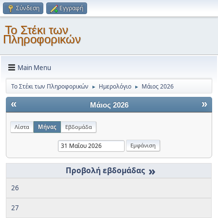
Σύνδεση
Εγγραφή
Το Στέκι των
Πληροφορικών
Main Menu
Το Στέκι των Πληροφορικών
Ημερολόγιο
Μάιος 2026
►
►
«
»
Μάιος 2026
Λίστα
Μήνας
Εβδομάδα
»
26
27