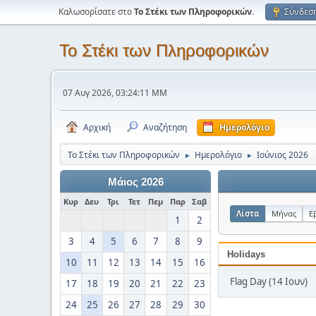
Καλωσορίσατε στο
Το Στέκι των Πληροφορικών
.
Σύνδεσ
Το Στέκι των Πληροφορικών
07 Αυγ 2026, 03:24:11 ΜΜ
Αρχική
Αναζήτηση
Ημερολόγιο
Το Στέκι των Πληροφορικών
Ημερολόγιο
Ιούνιος 2026
►
►
Μάιος 2026
Κυρ
Δευ
Τρι
Τετ
Πεμ
Παρ
Σαβ
Λίστα
Μήνας
Ε
1
2
3
4
5
6
7
8
9
Holidays
10
11
12
13
14
15
16
Flag Day (14 Ιουν)
17
18
19
20
21
22
23
24
25
26
27
28
29
30