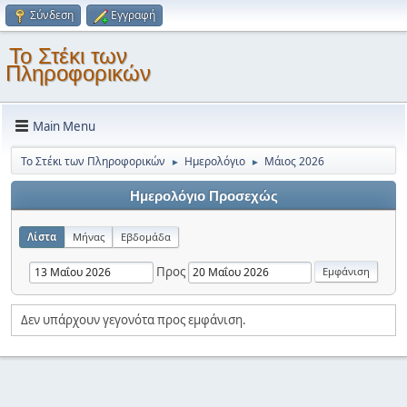
Σύνδεση
Εγγραφή
Το Στέκι των
Πληροφορικών
Main Menu
Το Στέκι των Πληροφορικών
Ημερολόγιο
Μάιος 2026
►
►
Ημερολόγιο Προσεχώς
Λίστα
Μήνας
Εβδομάδα
Προς
Δεν υπάρχουν γεγονότα προς εμφάνιση.