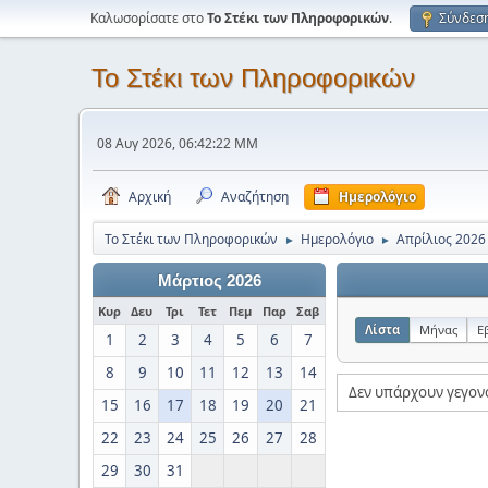
Καλωσορίσατε στο
Το Στέκι των Πληροφορικών
.
Σύνδεσ
Το Στέκι των Πληροφορικών
08 Αυγ 2026, 06:42:22 ΜΜ
Αρχική
Αναζήτηση
Ημερολόγιο
Το Στέκι των Πληροφορικών
Ημερολόγιο
Απρίλιος 2026
►
►
Μάρτιος 2026
Κυρ
Δευ
Τρι
Τετ
Πεμ
Παρ
Σαβ
Λίστα
Μήνας
Ε
1
2
3
4
5
6
7
8
9
10
11
12
13
14
Δεν υπάρχουν γεγον
15
16
17
18
19
20
21
22
23
24
25
26
27
28
29
30
31