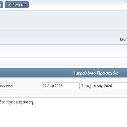
η
Εγγραφή
Ειδή
Ημερολόγιο Προσεχώς
Προς
βδομάδα
ότα προς εμφάνιση.