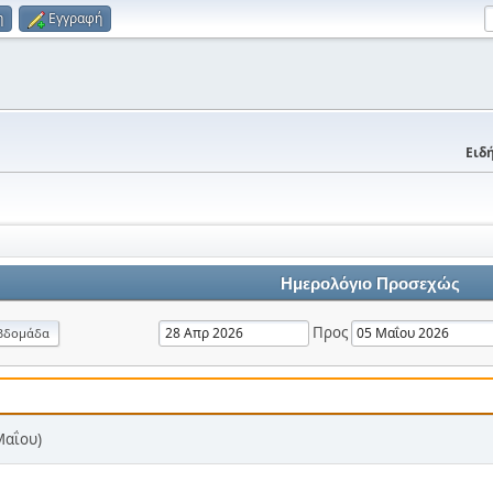
η
Εγγραφή
Ειδή
Ημερολόγιο Προσεχώς
Προς
βδομάδα
Μαΐου)