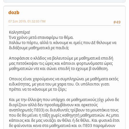
dozb
07 Σεπ 2019, 01:32:03 ΠΜ
#49
Καλησπέρα!
Ένα χρόνο μετά επαναφέρω το θέμα.
Χαλάω το πάρτυ, αλλά τι κάνουμε κι εμείς που ΔΕ θελουμε να
διδάξουμε μαθηματικά ρε παιδιά;
Αποφάσισε ο κλάδος να βολευτούμε με μαθηματικά επειδή
μας πετσόκοψαν τις ώρες και κάποιοι φορτωνόμαστε ώρες
μαθηματικών ντε και σώνει επειδή το εχουμε β ανάθεση.
Οποιος είναι χαρούμενος να συμπληρώνει με μαθήματα εκτός
ειδικότητας, με γεια του με χαρα του. Οι υπόλοιποι γιατι
πρέπει να το κάνουμε με το ζόρι;
Και με την έλλειψη που υπάρχει σε μαθηματικούς (όχι μόνο δε
διορίζουν αλλά δεν προσλαμβάνουν και αρκετούς
αναπληρωτές ΠΕ03) οι διευθυντές τρίβουν τα μουστάκια τους
που δε θα μείνει η τάξη χωρίς καθηγητή μαθηματικών. Ας μπει
κάποιος και δε μας νοιάζει αν θέλει ή δε θέλει. Και φυσικά έτσι
δε φαίνονται κενα στα μαθηματικά και οι ΠΕ03 παραμένουν