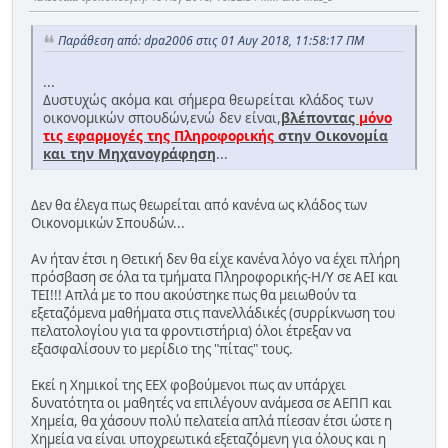
Παράθεση από: dpa2006 στις 01 Αυγ 2018, 11:58:17 ΠΜ
...
Δυστυχώς ακόμα και σήμερα θεωρείται κλάδος των
οικονομικών σπουδών,ενώ δεν είναι,
βλέποντας
μόνο
τις εφαρμογές της Πληροφορικής
στην Οικονομία
και την Μηχανογράφηση
...
Δεν θα έλεγα πως θεωρείται από κανένα ως κλάδος των
Οικονομικών Σπουδών...
Aν ήταν έτσι η Θετική δεν θα είχε κανένα λόγο να έχει πλήρη
πρόσβαση σε όλα τα τμήματα Πληροφορικής-Η/Υ σε ΑΕΙ και
ΤΕΙ!!! Απλά με το που ακούστηκε πως θα μειωθούν τα
εξεταζόμενα μαθήματα στις πανελλάδικές (συρρίκνωση του
πελατολογίου για τα φροντιστήρια) όλοι έτρεξαν να
εξασφαλίσουν το μερίδιο της "πίτας" τους.
Εκεί η Χημικοί της ΕΕΧ φοβούμενοι πως αν υπάρχει
δυνατότητα οι μαθητές να επιλέγουν ανάμεσα σε ΑΕΠΠ και
Χημεία, θα χάσουν πολύ πελατεία απλά πίεσαν έτσι ώστε η
Χημεία να είναι υποχρεωτικά εξεταζόμενη για όλους και η