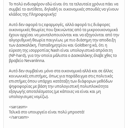
Το πολύ ενδιαφέρον εδώ είναι ότι τα τελευταία χρόνια πάει να
συμβεί το αντίθετο, δηλαδή οι οικονομικές σπουδές να γίνουν
κλάδος της Πληροφορικής!
Αυτό δεν αφορά τις εφαρμογές, αλλά αφορά τις διάφορες
οικονομικές θεωρίες που ξεκινώντας από τα μικροοικονομικά
έχουν αρχίσει να μοντελοποιούνται και να εξηγούνται από την
αλγοριθμική θεωρία παιγνίων, με πιο διάσημη την αποδειξη
των Δασκαλάκη, Παπαδημητρίου και Goldberg κά, ότι η
εύρεση της ισορροπίας Nash είναι υπολογιστικά απρόσιτη
(NP-hard), για την οποία μάλιστα ο Δασκαλάκης έλαβε χθες το
βραβείο Nevanlinna.
Αυτό δεν συμβαίνει μόνο στα οικονομικά αλλά και σε άλλες
κοινωνικές επιστήμες, όπως για παράδειγμα στις πολιτικές
επιστήμες όπου υπάρχει κατάταξη των διάφορων μεθόδων
ψηφοφορίας με βάση την υπολογιστική πολυπλοκότητα
εξαγωγής αποτελέσματος (με κάποιες να είναι και μη
υπολογισιμες νομίζω).
<sarcasm>
Τελικά στο υπουργείο είναι πολύ μπροστά!
</sarcasm>