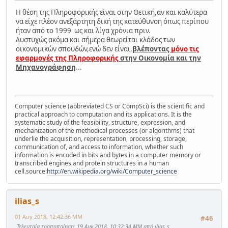
Η θέση της Πληροφορικής είναι στην Θετική,αν και καλύτερα
να είχε πλέον ανεξάρτητη δική της κατεύθυνση όπως περίπου
ήταν από το 1999 ως και λίγα χρόνια πριν.
Δυστυχώς ακόμα και σήμερα θεωρείται κλάδος των
οικονομικών σπουδών,ενώ δεν είναι,
βλέποντας
μόνο τις
εφαρμογές της Πληροφορικής
στην Οικονομία και την
Μηχανογράφηση
...
Computer science (abbreviated CS or CompSci) is the scientific and
practical approach to computation and its applications. It is the
systematic study of the feasibility, structure, expression, and
mechanization of the methodical processes (or algorithms) that
underlie the acquisition, representation, processing, storage,
communication of, and access to information, whether such
information is encoded in bits and bytes in a computer memory or
transcribed engines and protein structures in a human
cell.source:
http://en.wikipedia.org/wiki/Computer_science
ilias_s
01 Αυγ 2018, 12:42:36 ΜΜ
#46
Τελευταία τροποποίηση
: 19 Αυγ 2018, 10:32:34 ΜΜ από ilias_s