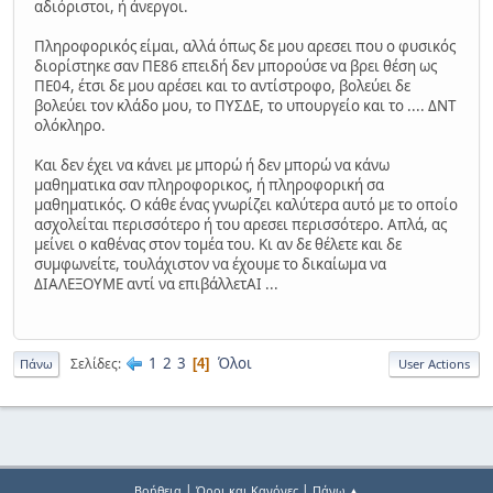
αδιόριστοι, ή άνεργοι.
Πληροφορικός είμαι, αλλά όπως δε μου αρεσει που ο φυσικός
διορίστηκε σαν ΠΕ86 επειδή δεν μπορούσε να βρει θέση ως
ΠΕ04, έτσι δε μου αρέσει και το αντίστροφο, βολεύει δε
βολεύει τον κλάδο μου, το ΠΥΣΔΕ, το υπουργείο και το .... ΔΝΤ
ολόκληρο.
Και δεν έχει να κάνει με μπορώ ή δεν μπορώ να κάνω
μαθηματικα σαν πληροφορικος, ή πληροφορική σα
μαθηματικός. Ο κάθε ένας γνωρίζει καλύτερα αυτό με το οποίο
ασχολείται περισσότερο ή του αρεσει περισσότερο. Απλά, ας
μείνει ο καθένας στον τομέα του. Κι αν δε θέλετε και δε
συμφωνείτε, τουλάχιστον να έχουμε το δικαίωμα να
ΔΙΑΛΕΞΟΥΜΕ αντί να επιβάλλετΑΙ ...
1
2
3
Όλοι
Σελίδες
4
Πάνω
User Actions
|
|
Βοήθεια
Όροι και Κανόνες
Πάνω ▲