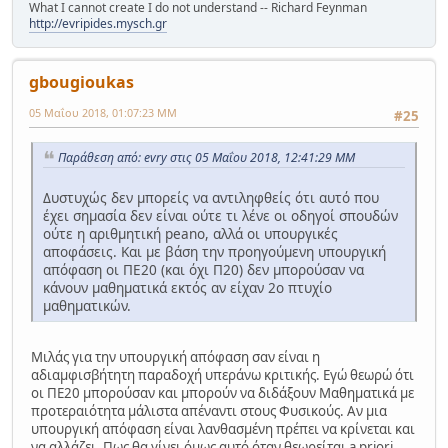
What I cannot create I do not understand -- Richard Feynman
http://evripides.mysch.gr
gbougioukas
05 Μαΐου 2018, 01:07:23 ΜΜ
#25
Παράθεση από: evry στις 05 Μαΐου 2018, 12:41:29 ΜΜ
Δυστυχώς δεν μπορείς να αντιληφθείς ότι αυτό που
έχει σημασία δεν είναι ούτε τι λένε οι οδηγοί σπουδών
ούτε η αριθμητική peano, αλλά οι υπουργικές
αποφάσεις. Και με βάση την προηγούμενη υπουργική
απόφαση οι ΠΕ20 (και όχι Π20) δεν μπορούσαν να
κάνουν μαθηματικά εκτός αν είχαν 2ο πτυχίο
μαθηματικών.
Μιλάς για την υπουργική απόφαση σαν είναι η
αδιαμφισβήτητη παραδοχή υπεράνω κριτικής. Εγώ θεωρώ ότι
οι ΠΕ20 μπορούσαν και μπορούν να διδάξουν Μαθηματικά με
προτεραιότητα μάλιστα απέναντι στους Φυσικούς. Αν μια
υπουργική απόφαση είναι λανθασμένη πρέπει να κρίνεται και
να αλλάζει. Πως θα γίνει όμως αυτό όταν θεωρείται a priori