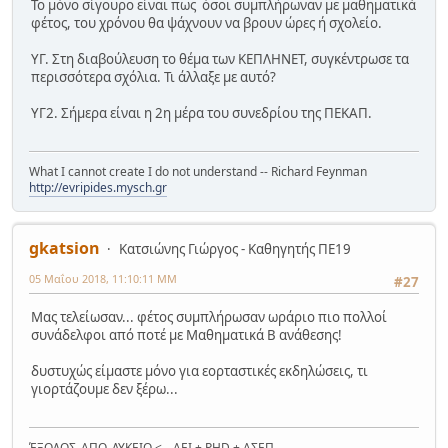
Το μόνο σίγουρο είναι πως όσοι συμπλήρωναν με μαθηματικά
φέτος, του χρόνου θα ψάχνουν να βρουν ώρες ή σχολείο.
ΥΓ. Στη διαβούλευση το θέμα των ΚΕΠΛΗΝΕΤ, συγκέντρωσε τα
περισσότερα σχόλια. Τι άλλαξε με αυτό?
ΥΓ2. Σήμερα είναι η 2η μέρα του συνεδρίου της ΠΕΚΑΠ.
What I cannot create I do not understand -- Richard Feynman
http://evripides.mysch.gr
gkatsion
Κατσιώνης Γιώργος - Καθηγητής ΠΕ19
05 Μαΐου 2018, 11:10:11 ΜΜ
#27
Μας τελείωσαν... φέτος συμπλήρωσαν ωράριο πιο πολλοί
συνάδελφοι από ποτέ με Μαθηματικά Β ανάθεσης!
δυστυχώς είμαστε μόνο για εορταστικές εκδηλώσεις, τι
γιορτάζουμε δεν ξέρω...
ΈΞΟΔΟΣ_ΑΠΟ_ΛΥΚΕΙΟ <-- ΑΕΙ + PHD + ΑΣΕΠ