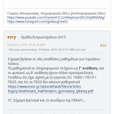
Γιώργος Μπουγιούκας, πληροφορικός (BSc), βιοπληροφορικός (MSc)
https://www.youtube.com/channel/UC2zAWwyEoenVDU33pMNiVMg/
https://www.instagram.com/gioboug/reels/
evry
Ομάδα διαγωνισμάτων 2015
04 Μαΐου 2018, 09:26:36 ΜΜ
#22
Τελευταία τροποποίηση
: 04 Μαΐου 2018, 09:47:27 ΜΜ από evry
Σήμερα βγήκαν οι νέες αναθέσεις μαθημάτων για Γυμνάσιο -
Λύκειο.
Τα μαθηματικά οι πληροφορικοί τα έχουν ως
Γ' ανάθεση
, και
οι φυσικοί ως Β' ανάθεση έχουν πλέον προτεραιότητα.
Υποθέτω ότι έχει σχέση με το γεγονός ότι ΠΕ86 = ΠΕ19 +
ΠΕ20, και ότι οι ΠΕ20 δεν κάνουν μαθηματικά
https://www.esos.gr/sites/default/files/articles-
legacy/anatheseis_mathimaton_gymnasioy_lykeioy.pdf
ΥΓ. Σήμερα ξεκίνησε και το συνέδριο της ΠΕΚΑΠ...