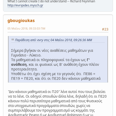
What I cannot create I do not understand -- Richard Feynman
http://evripides.mysch.gr
gbougioukas
05 Μαΐου 2018, 09:33:03 ΠΜ
#23
Παράθεση από: evry στις 04 Μαΐου 2018, 09:26:36 ΜΜ
Σήμερα βγήκαν οι νέες αναθέσεις μαθημάτων για
Γυμνάσιο - Λύκειο.
Τα μαθηματικά οι πληροφορικοί τα έχουν ως
Γ'
ανάθεση
, και οι φυσικοί ως Β' ανάθεση έχουν πλέον
προτεραιότητα.
Υποθέτω ότι έχει σχέση με το γεγονός ότι ΠΕ86 =
ΠΕ19 + ΠΕ20, και ότι οι ΠΕ20 δεν κάνουν μαθηματικά
"Δεν κάνουν μαθηματικά οι Π20" λένε αυτοί που τους βολεύει
να το λένε. Οι οδηγοί σπουδών άλλα λένε, δηλαδή ότι οι ΠΕ20
κάνουν πολύ περισσότερα μαθηματικά από τους Φυσικούς
στα υποχρεωτικά προγράμματα σπουδών, χωρίς να
συμπεριλάβουμε τον προγραμματισμό ως κομμάτι της
Αριθμητικής Peano ή ως Αριθμητική Robinson ή ως μ-