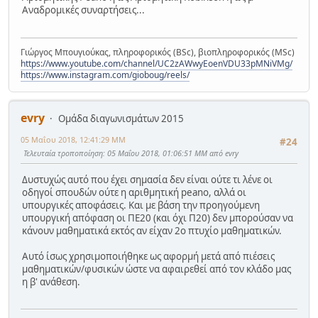
Αναδρομικές συναρτήσεις...
Γιώργος Μπουγιούκας, πληροφορικός (BSc), βιοπληροφορικός (MSc)
https://www.youtube.com/channel/UC2zAWwyEoenVDU33pMNiVMg/
https://www.instagram.com/gioboug/reels/
evry
Ομάδα διαγωνισμάτων 2015
05 Μαΐου 2018, 12:41:29 ΜΜ
#24
Τελευταία τροποποίηση
: 05 Μαΐου 2018, 01:06:51 ΜΜ από evry
Δυστυχώς αυτό που έχει σημασία δεν είναι ούτε τι λένε οι
οδηγοί σπουδών ούτε η αριθμητική peano, αλλά οι
υπουργικές αποφάσεις. Και με βάση την προηγούμενη
υπουργική απόφαση οι ΠΕ20 (και όχι Π20) δεν μπορούσαν να
κάνουν μαθηματικά εκτός αν είχαν 2ο πτυχίο μαθηματικών.
Αυτό ίσως χρησιμοποιήθηκε ως αφορμή μετά από πιέσεις
μαθηματικών/φυσικών ώστε να αφαιρεθεί από τον κλάδο μας
η β' ανάθεση.