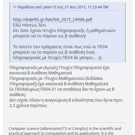
Παράθεση από: peter13 στις 21 Νοε 2015, 11:25:44 ΠΜ
http://didefth.gr/fek/fek_2015_2499b.pdf
Εδώ πάντως λέει
ότι όσοι έχουν πτυχίο πληροφορικής ή μαθηματικών
μπορούν να το πάρουν ως β ανάθεση!
Το αστείο του πράγματος είναι πως ενώ οι ΠΕ04
μπορούν να το παρούν ως β ανάθεση ένας
πληροφορικός με πτυχίο ΠΕ04 δε μπορει... :p
Πληροφορικός με (Αμιγές) Πτυχίο Πληροφορικού έχει
κανονικά Β Ανάθεση Μαθηματικά
Πληροφορικός με Πτυχίο Μαθηματικού (διδάσκει
Πληροφορική) έχει κανονικά Β Ανάθεση Μαθηματικά
Οι ΠΕ04(Κυρίως ΠΕ04.01 να υποθέσω) δεν το έχουν ως Β
ανάθεση.
Δεν ισχύει πλεον η αναγνώριση Β ειδικότητας που έγινε πριν
2,5 χρόνια περίπου;
Computer science (abbreviated CS or CompSci) is the scientific and
practical approach to computation and its applications. It is the