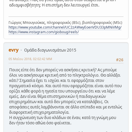
αδιαμφισβήτητη; Η επιστήμη δεν λειτουργεί έτσι.
Γιώργος Μπουγιούκας, πληροφορικός (BSc), βιοπληροφορικός (MSc)
https://www.youtube.com/channel/UC2zAWwyEoenVDU33pMNiVMg/
https://www.instagram.com/gioboug/reels/
evry
Ομάδα διαγωνισμάτων 2015
05 Μαΐου 2018, 02:02:42 ΜΜ
#26
Ποιος είπε ότι δεν μπορείς να ασκήσεις κριτική? Ας μπούμε
όλοι να ασκήσουμε κριτική από το πληκτρολόγιο. Θα αλλάξει
κάτι? Σημασία έχει τι ισχύει και τι εφαρμόζεται στον
πραγματικό κόσμο. Και αυτό που εφαρμόζεται είναι αυτό που
ορίζει κάθε φορά η ηγεσία του υπουργείου ότι και να λέμε
εμείς. Δεν είναι θέμα επιστημονικών ή παιδαγωγικών
επιχειρημάτων και αυτό δεν μπορείς να καταλάβεις. Οι
αποφάσεις αυτές λαμβάνονται σε άλλο επίπεδο και με εντελώς
διαφορετική επιχειρηματολογία.
Η συγχώνευση των δυο κλάδων σε έναν, κατά τη γνώμη μου
δεν ήταν τόσο αθώα όσο φαίνεται.