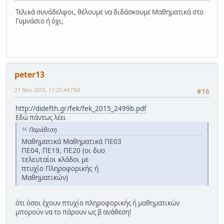
Τελικά συνάδελφοι, θέλουμε να διδάσκουμε Μαθηματικά στο
Γυμνάσιο ή όχι;
peter13
21 Νοε 2015, 11:25:44 ΠΜ
#16
http://didefth.gr/fek/fek_2015_2499b.pdf
Εδώ πάντως λέει
Παράθεση
Μαθηματικά Μαθηματικά ΠΕ03
ΠΕ04, ΠΕ19, ΠΕ20 (οι δυο
τελευταίοι κλάδοι με
πτυχίο Πληροφορικής ή
Μαθηματικών)
ότι όσοι έχουν πτυχίο πληροφορικής ή μαθηματικών
μπορούν να το πάρουν ως β ανάθεση!