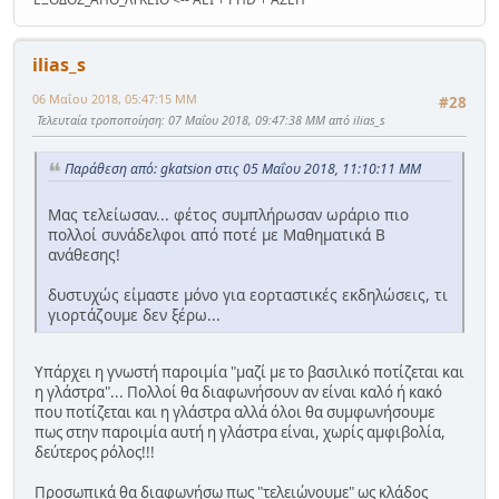
ilias_s
06 Μαΐου 2018, 05:47:15 ΜΜ
#28
Τελευταία τροποποίηση
: 07 Μαΐου 2018, 09:47:38 ΜΜ από ilias_s
Παράθεση από: gkatsion στις 05 Μαΐου 2018, 11:10:11 ΜΜ
Μας τελείωσαν... φέτος συμπλήρωσαν ωράριο πιο
πολλοί συνάδελφοι από ποτέ με Μαθηματικά Β
ανάθεσης!
δυστυχώς είμαστε μόνο για εορταστικές εκδηλώσεις, τι
γιορτάζουμε δεν ξέρω...
Υπάρχει η γνωστή παροιμία "μαζί με το βασιλικό ποτίζεται και
η γλάστρα"... Πολλοί θα διαφωνήσουν αν είναι καλό ή κακό
που ποτίζεται και η γλάστρα αλλά όλοι θα συμφωνήσουμε
πως στην παροιμία αυτή η γλάστρα είναι, χωρίς αμφιβολία,
δεύτερος ρόλος!!!
Προσωπικά θα διαφωνήσω πως "τελειώνουμε" ως κλάδος