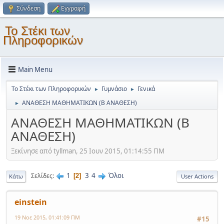
Σύνδεση
Εγγραφή
Το Στέκι των
Πληροφορικών
Main Menu
Το Στέκι των Πληροφορικών
Γυμνάσιο
Γενικά
►
►
ΑΝΑΘΕΣΗ ΜΑΘΗΜΑΤΙΚΩΝ (Β ΑΝΑΘΕΣΗ)
►
ΑΝΑΘΕΣΗ ΜΑΘΗΜΑΤΙΚΩΝ (Β
ΑΝΑΘΕΣΗ)
Ξεκίνησε από tyllman, 25 Ιουν 2015, 01:14:55 ΠΜ
1
3
4
Όλοι
Σελίδες
2
Κάτω
User Actions
einstein
19 Νοε 2015, 01:41:09 ΠΜ
#15