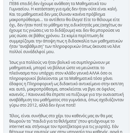
ΠΕ86 επειδή δεν έχουμε ανάθεση τα Μαθηματικά του
Γυμνασίου. Η κατάσταση για εμάς δεν ήταν ούτε είναι καλή.
Και τα μαθηματικά δεν μας έλυναν κανένα πρόβλημα
μακροπρόθεσμα... το αντίθετο θα έλεγα! Είτε το θέλουμε είτε
όχι, δεν ήταν ποτέ το μάθημα της ειδικότητάς μας (ασχέτως αν
έχουμε τις γνώσεις να το διδάξουμε) και δεν θα μπορούσε να
μας σώσει σε βάθος χρόνου. Σε καμία περίπτωση δε
συμμερίζομαι την άποψη πως η διδασκαλία των μαθηματικών
ήταν "αναβάθμιση" των πληροφορικών όπως άκουσα να λένε
πολλοί συνάδελφοί μου.
Ίσως για πολλούς να ήταν βολικό να συμπληρώνουν με
μαθηματικά, μπορεί να βόλευε ώστε να μειώνεται το
πλεόνασμα που υπάρχει στον κλάδο γενικά ΑΛΛΑ όσο οι
πληροφορικοί βολεύονται με τα Μαθηματικά τόσο χάνει
έδαφος η Πληροφορική ως διδακτικό αντικείμενο στην εκπ/ση
και αυτό, μακροπρόθεσμα, αποκλείεται να βγει σε όφελος
κανενός..! Κανονικά θα έπρεπε να πιέζουμε για την ουσιαστική
αναβάθμιση του μαθήματος στα γυμνάσια, όπως σχεδιάζονταν
γύρω στο 2012, αλλά δεν έγινε ποτέ!
Τέλος, είναι συνήθως στο χέρι του καθενός μας αν θα μας
θεωρούν τα "παιδιά για τα θελήματα" (που φτιάχνουμε το
internet και στήνουμε τον προτζέκτορα για τις γιορτές). Εάν
θέτουμε τους εαυτούς μας στην υπηρεσία του καθενός, αργά η