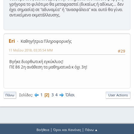
γρήγορα το φιλότιμο θα μεταφραστεί (δικαίως ή αδίκως... δεν
έχει σημασία) σε "αδυναμία" ή "ανασφάλεια" και αυτό θα γίνει
αντικείμενο εκμετάλλευσης.
Eri
Καθηγήτρια Πληροφορικής
11 Μαΐου 2018, 03:35:54 ΜΜ
#29
Βγήκε διορθωτική εγκύκλιος!
ΠΕ 86 2η ανάθεση τα μαθηματικά κ όχι 3η!
1
3
4
Όλοι
Σελίδες
2
Πάνω
User Actions
|
|
Βοήθεια
Όροι και Κανόνες
Πάνω ▲