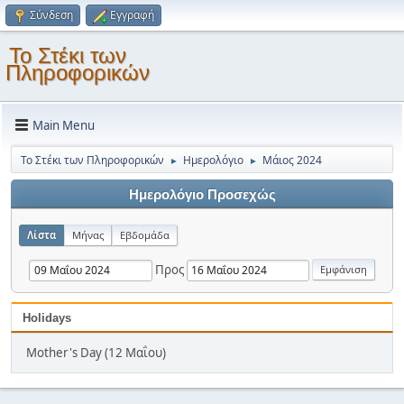
Σύνδεση
Εγγραφή
Το Στέκι των
Πληροφορικών
Main Menu
Το Στέκι των Πληροφορικών
Ημερολόγιο
Μάιος 2024
►
►
Ημερολόγιο Προσεχώς
Λίστα
Μήνας
Εβδομάδα
Προς
Holidays
Mother's Day (12 Μαΐου)