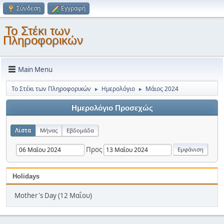
Σύνδεση
Εγγραφή
Το Στέκι των
Πληροφορικών
Main Menu
Το Στέκι των Πληροφορικών
Ημερολόγιο
Μάιος 2024
►
►
Ημερολόγιο Προσεχώς
Λίστα
Μήνας
Εβδομάδα
Προς
Holidays
Mother's Day (12 Μαΐου)