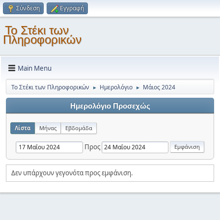
Σύνδεση
Εγγραφή
Το Στέκι των
Πληροφορικών
Main Menu
Το Στέκι των Πληροφορικών
Ημερολόγιο
Μάιος 2024
►
►
Ημερολόγιο Προσεχώς
Λίστα
Μήνας
Εβδομάδα
Προς
Δεν υπάρχουν γεγονότα προς εμφάνιση.