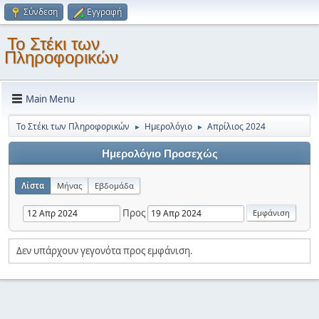
Σύνδεση
Εγγραφή
Το Στέκι των
Πληροφορικών
Main Menu
Το Στέκι των Πληροφορικών
Ημερολόγιο
Απρίλιος 2024
►
►
Ημερολόγιο Προσεχώς
Λίστα
Μήνας
Εβδομάδα
Προς
Δεν υπάρχουν γεγονότα προς εμφάνιση.