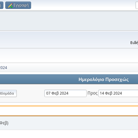
η
Εγγραφή
Ειδή
2024
Ημερολόγιο Προσεχώς
Προς
βδομάδα
 Φεβ)