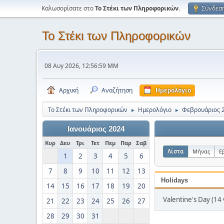
Καλωσορίσατε στο
Το Στέκι των Πληροφορικών
.
Σύνδεσ
Το Στέκι των Πληροφορικών
08 Αυγ 2026, 12:56:59 ΜΜ
Αρχική
Αναζήτηση
Ημερολόγιο
Το Στέκι των Πληροφορικών
Ημερολόγιο
Φεβρουάριος 
►
►
Ιανουάριος 2024
Κυρ
Δευ
Τρι
Τετ
Πεμ
Παρ
Σαβ
Λίστα
Μήνας
Ε
1
2
3
4
5
6
7
8
9
10
11
12
13
Holidays
14
15
16
17
18
19
20
Valentine's Day (14
21
22
23
24
25
26
27
28
29
30
31