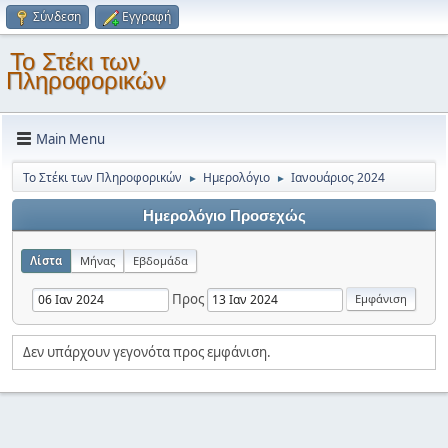
Σύνδεση
Εγγραφή
Το Στέκι των
Πληροφορικών
Main Menu
Το Στέκι των Πληροφορικών
Ημερολόγιο
Ιανουάριος 2024
►
►
Ημερολόγιο Προσεχώς
Λίστα
Μήνας
Εβδομάδα
Προς
Δεν υπάρχουν γεγονότα προς εμφάνιση.