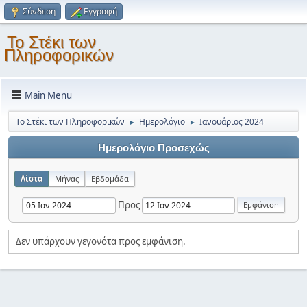
Σύνδεση
Εγγραφή
Το Στέκι των
Πληροφορικών
Main Menu
Το Στέκι των Πληροφορικών
Ημερολόγιο
Ιανουάριος 2024
►
►
Ημερολόγιο Προσεχώς
Λίστα
Μήνας
Εβδομάδα
Προς
Δεν υπάρχουν γεγονότα προς εμφάνιση.