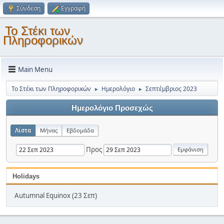
Σύνδεση
Εγγραφή
Το Στέκι των
Πληροφορικών
Main Menu
Το Στέκι των Πληροφορικών
Ημερολόγιο
Σεπτέμβριος 2023
►
►
Ημερολόγιο Προσεχώς
Λίστα
Μήνας
Εβδομάδα
Προς
Holidays
Autumnal Equinox (23 Σεπ)