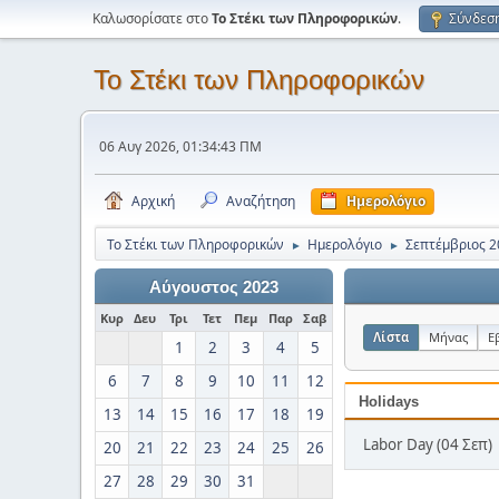
Καλωσορίσατε στο
Το Στέκι των Πληροφορικών
.
Σύνδεσ
Το Στέκι των Πληροφορικών
06 Αυγ 2026, 01:34:43 ΠΜ
Αρχική
Αναζήτηση
Ημερολόγιο
Το Στέκι των Πληροφορικών
Ημερολόγιο
Σεπτέμβριος 2
►
►
Αύγουστος 2023
Κυρ
Δευ
Τρι
Τετ
Πεμ
Παρ
Σαβ
Λίστα
Μήνας
Ε
1
2
3
4
5
6
7
8
9
10
11
12
Holidays
13
14
15
16
17
18
19
Labor Day (04 Σεπ)
20
21
22
23
24
25
26
27
28
29
30
31