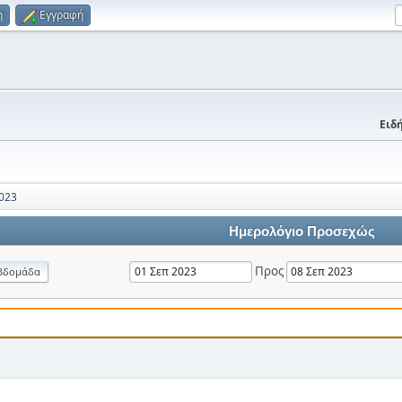
η
Εγγραφή
Ειδή
023
Ημερολόγιο Προσεχώς
Προς
βδομάδα