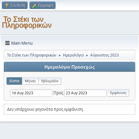
Σύνδεση
Εγγραφή
Το Στέκι των
Πληροφορικών
Main Menu
Το Στέκι των Πληροφορικών
Ημερολόγιο
Αύγουστος 2023
►
►
Ημερολόγιο Προσεχώς
Λίστα
Μήνας
Εβδομάδα
Προς
Δεν υπάρχουν γεγονότα προς εμφάνιση.